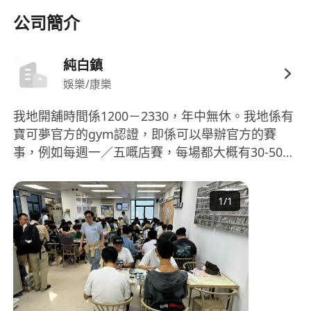
公司簡介
純白鎮
娛樂/康樂
我地開舖時間係1200－2330，年中無休。我地係有
寶可夢官方的gym認證，即係可以舉辦官方的賽
事，例如每週一／五嘅店賽，每場都大概有30-50人
左右，又或者係一d較大型比賽，呢個暫時係香港可
以搞到最大型的店賽規模，可以容納96人參賽。
1
/
1