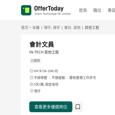
首頁
職位
專
首页
>
全職
|
灣仔
,
灣仔
|
會計
,
其他
|
其他工程
全職
會計文員
IN-TECH·其他工程
已關閉
HK $15K-20K/月
不限學歷
不限經驗
需有香港工作許可
5天/週, 固定坐班
灣仔
查看更多優選崗位