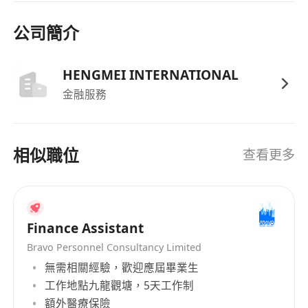
具競爭力的底薪加上豐厚的佣金制度，收入與業
績掛鉤，提供廣闊的收入增長空間。
公司簡介
公司提供全面的在職培訓及專業發展課程，支援
員工考取國際認可的財務策劃師資格（如CFP、
HENGMEI INTERNATIONAL
ChFC）。
金融服務
享有醫療保障計劃，包括門診及住院保險，保障
範圍涵蓋員工本人及指定親屬。
享有強積金供款，按僱員薪酬比例由公司代為繳
相似職位
查看更多
付法定強制性供款部分。
提供靈活的工作時間安排及良好的晉升機制，表
現優異者有機會晉升至高級理財顧問或團隊主管
職位。
Finance Assistant
Bravo Personnel Consultancy Limited
無需相關經驗，歡迎應屆畢業生
工作地點九龍觀塘，5天工作制
額外醫療保險