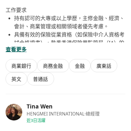
工作要求
持有認可的大專或以上學歷，主修金融、經濟、
會計、商業管理或相關領域者優先考慮。
具備有效的保險從業資格（如保險中介人資格考
試合格證書），熟悉香港保險業監管局（IA）的
查看更多
監管要求。
擁有至少兩年金融行業銷售或客戶服務經驗，具
商業銀行
商務金融
金融
廣東話
備豐富的理財規劃或保險銷售經驗者將獲優先聘
用。
英文
普通話
具備良好的溝通技巧與說服能力，能夠清晰解釋
複雜的金融概念並建立客戶信任。
積極主動、目標導向，能獨立開展業務並承受壓
Tina Wen
力，在團隊合作中展現責任感與專業精神。
HENGMEI INTERNATIONAL
·總經理
近3日活躍
福利