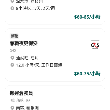
深水埗
,
荔枝角
務經驗者優先
精通粵語，能以中文流暢書寫各類工作文件；具
8小時以上/天, 2天/週
基本英文及普通話溝通能力，可應對多元顧客需
$60-65/小時
求
熟練操作電腦基本軟件（如Word、Excel）
誠實可靠、責任心強、勤奮主動
兼職
兼職夜更保安
福利
G4S
酌情性花紅
油尖旺
,
旺角
醫療福利計劃
12.0 小時/天, 工作日面議
每年9天有薪年假
$60-75/小時
生日假、恩恤假及考試假
員工專屬購物優惠
搬運倉務員
明記船舶用品
南區
,
鴨脷洲