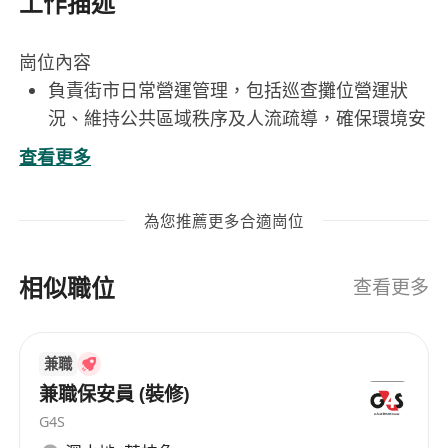
工作描述
崗位內容
負責街市日常營運管理，包括巡查攤位營運狀
況、維持公共區域秩序及人流疏導，確保環境安
全有序
查看更多
即時回應並妥善處理客戶/商戶查詢、投訴與建
議，協調溝通以提升服務滿意度
為您推薦更多合適崗位
監督清潔服務執行情況及基礎設施運作狀態，按
需跟進維修保養安排
相似職位
協助策劃及執行街市推廣活動
查看更多
整理日常營運紀錄
兼職
工作要求
兼職保安員 (裝修)
持有香港中學文憑或以上學歷，具備1至3年相關
G4S
工作經驗，有街市管理、物業管理或前線客戶服