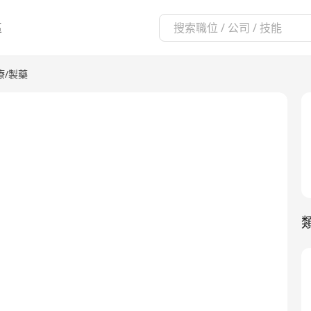
區
療/製藥