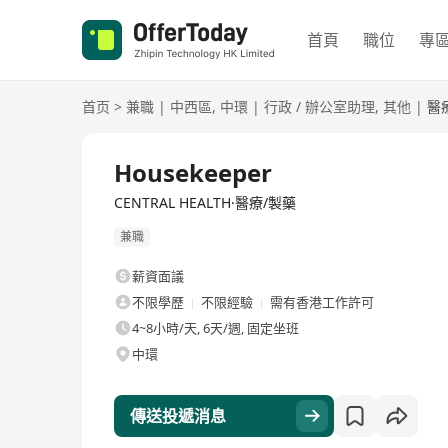
首頁
職位
專
首页
>
兼職
|
中西區
,
中環
|
行政 / 辦公室助理
,
其他
|
醫
Housekeeper
CENTRAL HEALTH·醫療/製藥
兼職
薪資面議
不限學歷
不限經驗
需有香港工作許可
4~8小時/天, 6天/週, 固定坐班
中環
傳送投遞消息