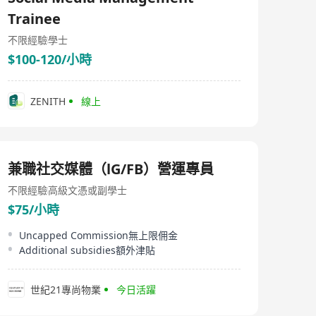
業，讓你在短時間內獲得最佳質素的成果。 立即聯繫我，
Trainee
讓我們一起邁向成功的下一步！
不限經驗
學士
$100-120/小時
ZENITH
線上
兼職社交媒體（lG/FB）營運專員
不限經驗
高級文憑或副學士
$75/小時
Uncapped Commission無上限佣金
Additional subsidies額外津貼
世紀21專尚物業
今日活躍