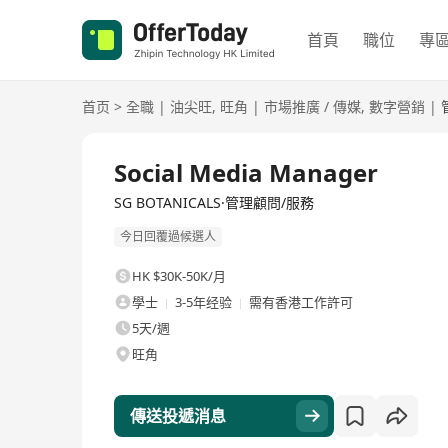
首頁
職位
專
首页
>
全職
|
油尖旺
,
旺角
|
市場推廣 / 傳媒
,
數字營銷
|
全職
Social Media Manager
SG BOTANICALS·管理顧問/服務
今日回覆過候選人
HK $30K-50K/月
學士
3-5年经验
需有香港工作許可
5天/週
旺角
傳送投遞消息