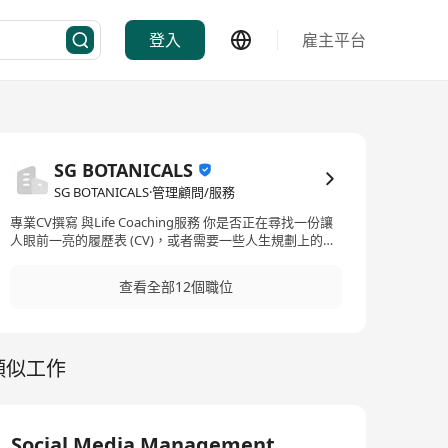
登入
雇主平台
SG BOTANICALS
SG BOTANICALS·管理顧問/服務
專業CV撰寫 與Life Coaching服務 你是否正在尋找一份讓
人眼前一亮的履歷表 (CV)，或者需要一些人生規劃上的指
引？無論你是剛畢業的求職者，還是希望在職場上更上一
層樓的專業人士，我都可以幫助你！ 服務內容： 1. 專業
查看全部12個職位
CV撰寫 - 根據你的背景和目標，量身打造專屬的履歷表。 -
突出你的強項與成就，讓你的履歷表更吸引招聘經理的目
光。 - 價格範圍：HKD $300 - $600（視乎內容複雜度） 2.
Life Coaching - 提供個人化的人生規劃諮詢，協助你設定
類似工作
目標並制定行動計劃。 - 幫助你克服挑戰，激發潛能，實
現職業與個人生活的平衡。 為什麼選擇我？ - 專業經驗：
擁有多年的CV撰寫與職場輔導經驗，成功幫助多位客戶進
入理想工作。 - 個人化服務：根據你的需求和特點量身設
計，確保成果符合你的期望。 - 高效可靠：服務快速且專
Social Media Management