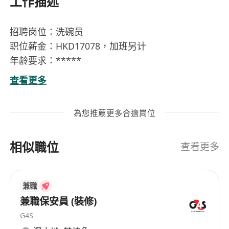
工作描述
招聘岗位：洗碗员
职位薪金：HKD17078，加班另计
年龄要求：*****
语言要求：粤语
查看更多
工作时间：10小时，每周工作6天
工作要求：1年以上相关工作经验，清洗碗碟；洗碗
為您推薦更多合適崗位
清洁；餐厅洗碗；清洁餐具及厨具；清洁厨房；操
作洗碗碟机；日常餐厅清洁
相似職位
查看更多
兼職
兼職保安員 (裝修)
G4S