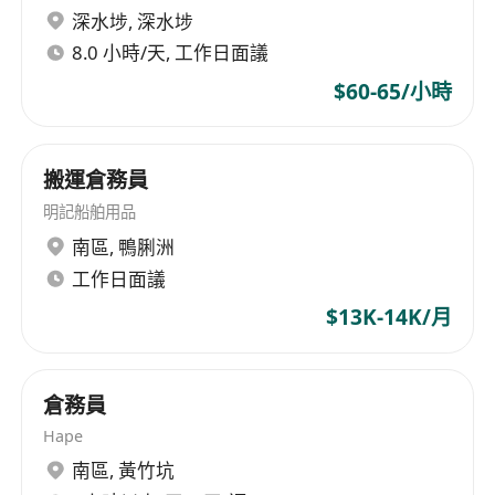
深水埗
,
深水埗
8.0 小時/天, 工作日面議
$60-65/小時
搬運倉務員
明記船舶用品
南區
,
鴨脷洲
工作日面議
$13K-14K/月
倉務員
Hape
南區
,
黃竹坑