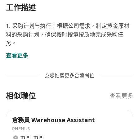
工作描述
1. 采购计划与执行：根据公司需求，制定黄金原材
料的采购计划，确保按时按量按质地完成采购任
务。
2. 供应商管理：负责与供应商进行有效沟通，开发
查看更多
新的供应商资源，维护合格稳定的供应商。
3.业务统筹：协调黄金产业上下游（矿山、精炼、
為您推薦更多合適崗位
加工、交易、金融机构等）资源，构建业务闭环。
4.成本管理与风险控制：跟踪市场价格趋势，规避
相似職位
市场风险，管理供应商质量及报价，控制采购成
查看更多
本。
【任职要求】
倉務員 Warehouse Assistant
1.大专以上学历，3年以上的黄金行业工作经验
RHENUS
2. 对黄金产业链（检测、仓储、物流、金融）有深
屯門
,
屯門
度认知者优先，有金交所国际板仓库交割全链条经