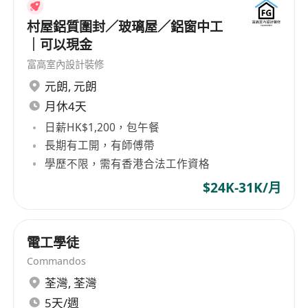
經驗
村屋鋁質圍封／玻璃屋／鋁窗中工
Contractor 或業主經驗不拘
｜可以現金
不介意戶外工作
富高室內設計裝修
持有電工A牌/R牌會優先考慮
元朗
,
元朗
有意者請將個人履歷電郵至 ******，致電或短訊到
******
聯絡
楊小姐。
月休4天
We provide One-On-One Career Coaching
日薪HK$1,200，包午餐
Services for FREE. If you are looking for more
長期有工開，有師傅帶
advices in your career endeavors, feel free to
學歷不限，需有香港合法工作資格
contact us, or visit our company website
$24K-31K/月
at https://www.headshot.com.hk/
電工學徒
Commandos
荃灣
,
荃灣
5天/週