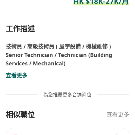
HK $18K-27K/月
工作描述
技術員 / 高級技術員
( 屋宇設備 / 機械維修 )
Senior Technician / Technician (Building
Services / Mechanical)
基本薪金 $18,000 - $35,000
查看更多
5天工作，偶爾輪班
公司提供交通津貼及在職培訓
為您推薦更多合適崗位
工作地點：葵青區 / 觀塘區
我們現正為數個大型機構招聘不同範疇技術員。除
相似職位
非有緊急需要，一般情況下不需輪班工作。條件如
查看更多
下：
備有兩年或以上電機，機械，或者屋宇設備相關