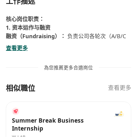
工作描述
核心岗位职责：
1. 资本运作与融资
融资（Fundraising）：
负责公司各轮次（A/B/C
轮）的融资，对接 VC/PE 投资人。
查看更多
上市（IPO）：
如果公司有上市计划，CFO 是“操盘
手”，负责搭建红筹/VIE架构，对接投行、律师和审
為您推薦更多合適崗位
计师，最终通过香港联交所或纳斯达克聆讯。
并购（M&A）：
评估潜在的收购目标，进行尽职调
相似職位
查（DD）并主导整合。
查看更多
2. 战略规划与价值管理
财务预测（FP&A）：
制定年度预算，确保公司的
现金流（Burn Rate）能够支撑业务跑通盈利模式。
Summer Break Business
资本分配：
决定钱该花在哪里（比如是投在研发，
Internship
还是投在市场营销），通过数据分析给出 ROI（投
W-LAB