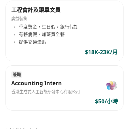
两地规则精通：
既要懂内地的财税政策，又要精通
香港的财税和公司法。
工程會計及跟單文員
3. 核心能力（软实力）
廣益裝飾
战略眼光：
能从财报的数字中看到业务的死穴，能
季度獎金，生日假，銀行假期
听懂程序员和产品经理的逻辑。
有薪病假，加班費全薪
极强的沟通力：
面对投资人时要能“讲好故事”，面
提供交通津貼
对内部同事时要能“推行预算控制”。
$18K-23K/月
危机处理：
尤其是在互联网行业，当现金流断裂或
遭受监管风暴时，CFO 需要有极强的定力。
兼職
Accounting Intern
香港生成式人工智能研發中心有限公司
$50/小時