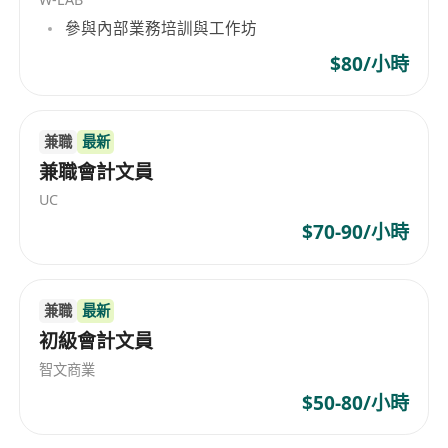
资回报率）建议。
參與內部業務培訓與工作坊
3. 风险控制与合规
财务合规：
确保公司符合国际会计准则（如 IFRS
$80/小時
或 US GAAP）。
税务筹划：
在香港、内地及海外实体间进行合理的
兼職
最新
税务安排。
兼職會計文員
内部控制：
建立防舞弊机制，保护资产安全。
二、 任职要求
UC
1. 教育背景与职业资格
$70-90/小時
学历：
财务、会计、金融或经济学本科及以上学
历，
MBA 或名校硕士
是极大的加分项。
兼職
最新
核心证书：
CPA（注册会计师）
优先
初級會計文員
2. 行业经验
经验年限：
通常需要
3-5 年
以上的财务管理经验。
智文商業
行业背景： 知名互联网企业财务高管
”或者“
企业财
$50-80/小時
务高管
”。