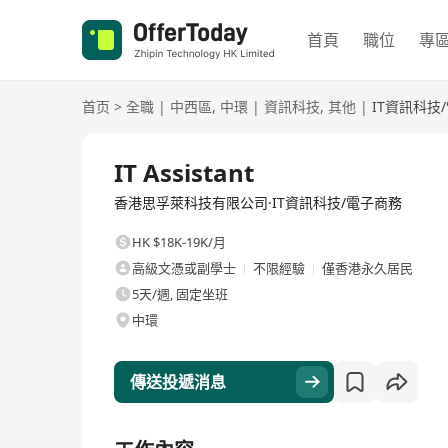
首頁
職位
專
首页
>
全職
|
中西區
,
中環
|
資訊科技
,
其他
|
IT資訊科技
全職
IT Assistant
香港思孚萊科技有限公司·IT資訊科技/電子商務
HK $18K-19K/月
高級文憑或副學士
不限經驗
僅香港永久居民
5天/週, 固定坐班
中環
傳送投遞消息