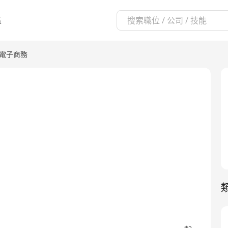
區
/電子商務