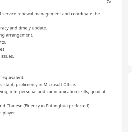
 of service renewal management and coordinate the
uracy and timely update.
ting arrangement.
nts.
es.
issues.
 equivalent.
istant, proficiency in Microsoft Office.
lving, interpersonal and communication skills, good at
nd Chinese (Fluency in Putonghua preferred)
m player.