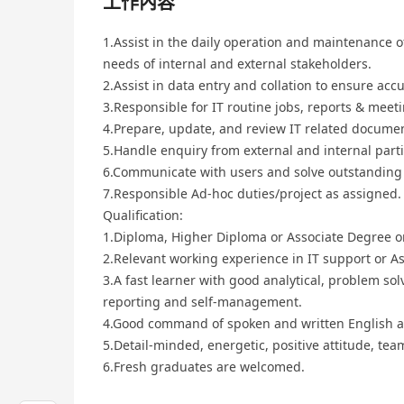
工作內容
1.Assist in the daily operation and maintenance
needs of internal and external stakeholders.
2.Assist in data entry and collation to ensure acc
3.Responsible for IT routine jobs, reports & mee
4.Prepare, update, and review IT related docume
5.Handle enquiry from external and internal parti
6.Communicate with users and solve outstanding 
7.Responsible Ad-hoc duties/project as assigned.
Qualification:
1.Diploma, Higher Diploma or Associate Degree or
2.Relevant working experience in IT support or Ass
3.A fast learner with good analytical, problem so
reporting and self-management.
4.Good command of spoken and written English a
5.Detail-minded, energetic, positive attitude, tea
6.Fresh graduates are welcomed.