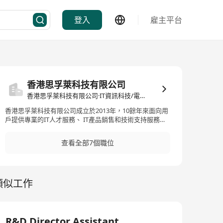
登入
雇主平台
香港思孚萊科技有限公司
香港思孚萊科技有限公司·IT資訊科技/電子商務
香港思孚萊科技有限公司成立於2013年，10餘年來面向用
戶提供專業的IT人才服務、 IT產品銷售和技術支持服務、
IT解決方案的綜合服務商。 我們相信“人才是公司的最有價
值的資產”，我們組建了人才拓展團隊和人才服務團隊為我
查看全部7個職位
們的客戶、我們自己在市場中挖掘最合適的人才、留住人
才，用好人才。 我們利用人才組建了專業的IT技術團隊面
向用戶提供綜合的IT技術服務和解決方案，以香港為支點
面向全球用戶提供高質量、低成本的服務。
類似工作
R&D Director Assistant