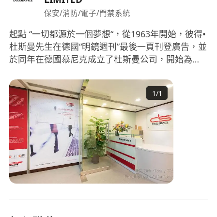
保安/消防/電子/門禁系統
起點 “一切都源於一個夢想“，從1963年開始，彼得•
杜斯曼先生在德國“明鏡週刊”最後一頁刊登廣告，並
於同年在德國慕尼克成立了杜斯曼公司，開始為當
地的客戶提供清潔服務。這個理念取得了完滿的成
功，於是，那一年也變成了杜斯曼的元年。 杜斯曼
1
/
1
的設施管理服務誕生於1976年，憑藉敏銳的商業嗅
覺，杜斯曼發現了市場中不斷湧現的對“一攬子”服務
的潜在需求之後，綜合設施管理便應運而生，並在
杜斯曼全球公司中開始踐行綜合設施管理理念。 自
從上世紀90年代將新總部遷至柏林之後，杜斯曼便
開始了在亞洲的業務擴張。分別於1996年和1998
年，在香港和上海成立了分公司，2019年銷售總額
超過4.8億人民幣，總員工數超過5000人。 進化 在
過去20多年中，中國及香港地區的設施管理業務通
過提供高品質和穩定的服務，與來自高端製造業、