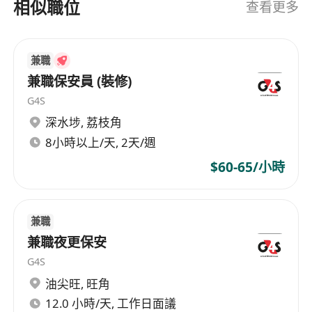
相似職位
查看更多
綜合商業地產、醫療及養老、政府及公共設施、高
端飯店等行業的客戶建立了長期和牢固的戰畧合作
夥伴關係。 2017年，對於中國及香港地區是一個重
兼職
要的年份，基於對全球經濟環境變化的分析及綜合
設施管理市場未來趨勢的判斷，開始了變革和轉型
兼職保安員 (裝修)
調整之路。隨著5年長期發展戰略的推出，更加堅定
G4S
了公司從單一服務的提供商轉型至多元化的綜合設
深水埗
,
荔枝角
施管理服務商的决心，通過覈心流程的持續優化，
8小時以上/天, 2天/週
運用我們積累的專業知識，尋求技術創新的解決方
$60-65/小時
案，由5000名員工組成的多元化服務團隊為一個共
同的目標團結在一起，每天都為客戶交付超越預期
的服務。 展望未來 現今，我們已經發展成為中國及
兼職
香港地區領先的設施管理服務公司之一，在中國及
兼職夜更保安
香港地區擁有超過5家公司，並始終致力於幫助客戶
開發量身定制的解決方案和提供業界高品質服務。
G4S
我們深受客戶信賴的品牌在技術服務、安保服務、
油尖旺
,
旺角
環境服務、綜合餐飲在內的一攬子設施管理服務的
12.0 小時/天, 工作日面議