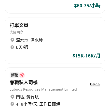
解決方案方面擁有領導地位。 2020年年初，中信資
$60-75/小時
本的投資，也成為公司發展歷史上另一個重要的里
程碑。中信資本將通過其强大的資源網絡和管理經
驗，幫助嘉捷更好地應對香港市場快速變化，以及
打單文員
在能源管理、物聯網科技驅動的綜合設施管理領域
志耀國際
為客戶提供降本提效的高附加值服務，並以建立香
港頂尖的設施管理服務企業為使命。
深水埗
,
深水埗
6天/週
$15K-16K/月
兼職
兼職私人司機
Lubuds Resources Management Limited
南區
,
黃竹坑
4~8小時/天, 工作日面議