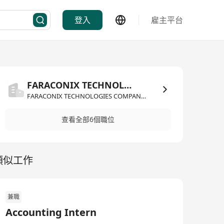
登入
雇主平台
FARACONIX TECHNOLOGIES COMPANY LIMITED
FARACONIX TECHNOLOGIES COMPANY LIMITED·其他
查看全部6個職位
類似工作
兼職
Accounting Intern