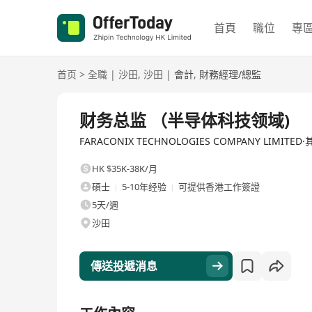
首頁
職位
專
首页
>
全職
|
沙田
,
沙田
|
會計
,
財務經理/總監
全職
财务总监 （半导体科技领域)
FARACONIX TECHNOLOGIES COMPANY LIMITED
HK $35K-38K/月
碩士
5-10年经验
可提供香港工作簽證
5天/週
沙田
傳送投遞消息