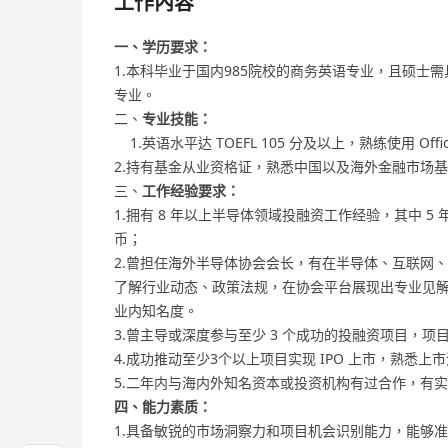
工作內容
一、学历要求：
1.本科毕业于国内985院校的商务英语专业，且硕士
专业。
二、
专业技能：
1.英语水平达 TOEFL 105 分及以上，熟练使用 O
2.持有基金从业资格证，熟悉中国以及海外金融市场
三、
工作经验要求：
1.拥有 8 年以上半导体领域投融资工作经验，其中 
币；
2.曾担任海外半导体协会会长，有在半导体、互联网
了解行业动态、政策法规，在协会平台展现出专业见
业内知名度。
3.曾主导或深度参与至少 3 个成功的投融资项目，项目
4.成功推动至少3个以上项目实现 IPO 上市，熟悉
5.二年内与海内外知名资本或投资机构有过合作，有
四、能力素质：
1.具备敏锐的市场洞察力和项目机会识别能力，能够