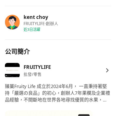
kent choy
FRUITYLIFE
·創辦人
近3日活躍
公司簡介
FRUITYLIFE
批發/零售
臻菓Fruity Life 成立於2024年6月， 一直秉持著堅
持「嚴選の良品」的初心，創辦人7年果欄及企業禮
品經驗，不間斷地在世界各地尋找優質的水果，只
為將新鮮優質健康果物的美味分享給大眾、提倡健
康生活概念，