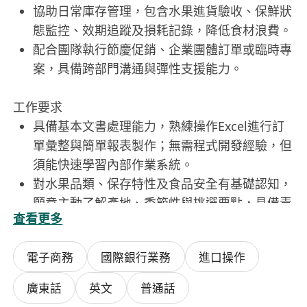
協助日常庫存管理，包含水果進貨驗收、保鮮狀
態監控、效期追蹤及損耗記錄，降低食材浪費。
配合團隊執行節慶促銷、企業團體訂單或臨時專
案，具備跨部門溝通與彈性支援能力。
工作要求
具備基本文書處理能力，熟練操作Excel進行訂
單彙整與簡單報表製作；無需程式開發經驗，但
須能快速學習內部作業系統。
對水果品類、保存特性及食品安全有基礎認知，
願意主動了解產地、季節性與挑選要點，具備責
查看更多
任感與細心度。
具備良好溝通協調能力，能清晰回應客戶詢問、
電子商務
國際銀行業務
進口操作
同步內部資訊，並適應多任務並行之工作節奏。
樂於團隊合作，具服務意識與正向態度，能接受
廣東話
英文
普通話
偶爾於假日或高峯時段支援現場作業。