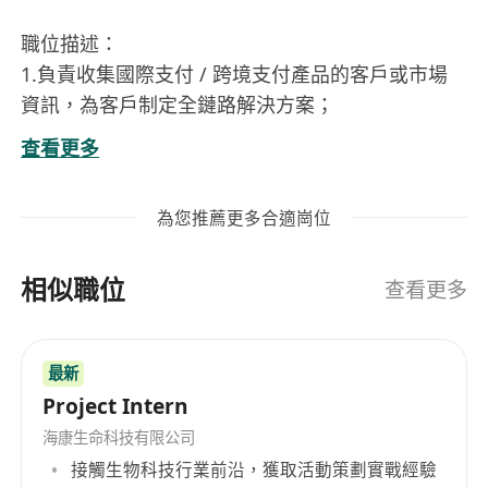
職位描述：
1.負責收集國際支付 / 跨境支付產品的客戶或市場
資訊，為客戶制定全鏈路解決方案；
2.負責跨境收單、收款和運營後台等功能規劃，結
查看更多
合競品及前端市場需求進行設計；
3.負責對接國內外合作夥伴需求，協調產、運、研
為您推薦更多合適崗位
等職能，明確產品需求和進行驗收測試以及生產驗
證；
相似職位
4.負責 web 及移動端支付流程，並優化迭代前端產
查看更多
品體驗；
5.日常進度跟蹤以確保產品功能特性和交互符合需
最新
求文檔的要求。
Project Intern
職位要求：
1.5 年以上金融支付解決方案 / 產品經驗，善於分析
海康生命科技有限公司
接觸生物科技行業前沿，獲取活動策劃實戰經驗
用戶使用場景，挖掘使用需求和痛點，並制定有效