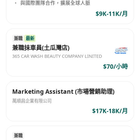
與國際團隊合作，擴展全球人脈
的解決方案；
2.較強的學習、分析和研究跟進能力以及邏輯思維
$9K-11K/月
能力，對各類支付產品保持濃厚的興趣，持續關注
跨境支付行業動向優先；
3.有跨境支付行業相關經驗者優先考慮；
兼職
最新
兼職抺車員(土瓜灣店)
4.英語可作為工作語言。
365 CAR WASH BEAUTY COMPANY LINITED
$70/小時
Marketing Assistant (市場營銷助理)
萬順昌企業有限公司
$17K-18K/月
兼職