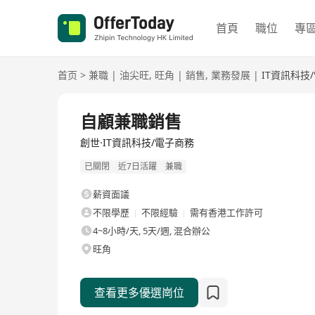
首頁
職位
專
首页
>
兼職
|
油尖旺
,
旺角
|
銷售
,
業務發展
|
IT資訊科技
自顧兼職銷售
創世·IT資訊科技/電子商務
已關閉
近7日活躍
兼職
薪資面議
不限學歷
不限經驗
需有香港工作許可
4~8小時/天, 5天/週, 混合辦公
旺角
查看更多優選崗位