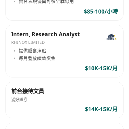
實習表現優異可獲全職錄用
項，非強制要求
具備高度服務意識與情緒管理能力，面對重複提
$85-100/小時
問或短暫排隊情況仍能保持禮貌、耐心與穩定笑
容
形象整潔得體，言行舉止具專業感；自認儀表端
Intern, Research Analyst
正、表達清晰、反應敏捷者將獲優先考慮
RHINOX LIMITED
彈性配合輪班安排，可接受週內或週末任意時段
提供膳食津貼
出勤（每日工時6–8小時），並能自主規劃每月
每月發放績效獎金
休假時間，確保出勤穩定性
$10K-15K/月
公司位置位於尖沙咀，工作模式以實地外展為主
前台接待文員
滿好證券
$14K-15K/月