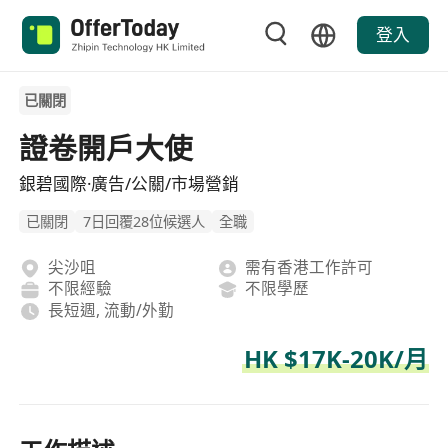
登入
已關閉
證卷開戶大使
銀碧國際·廣告/公關/市場營銷
已關閉
7日回覆28位候選人
全職
尖沙咀
需有香港工作許可
不限經驗
不限學歷
長短週, 流動/外勤
HK $17K-20K/月