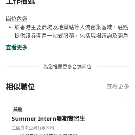
工作描述
崗位內容
於香港主要商場及地鐵站等人流密集區域，駐點
提供證券開戶一站式服務，包括現場諮詢及開戶
流程協助
查看更多
主動介紹公司證券服務，提升客戶信任與轉化率
配合公司市場推廣節奏，在指定時段進行推廣
為您推薦更多合適崗位
（如新客禮遇、限時優惠）
相似職位
工作要求
查看更多
大學學歷，具備基本財經或商業相關知識者尤
佳；無相關經驗者將提供完整培訓，但須通過內
兼職
部考核方可獨立工作
Summer Intern暑期實習生
粵語流利，能以自然、親切且專業的語氣與不同
年齡層客戶溝通；普通話及英語基礎能力為加分
金國資本亞洲有限公司