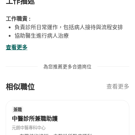
工作描述
工作職責 :
負責診所日常運作，包括病人接待與流程安排
協助醫生進行病人治療
準備療程需要的物資及設備
查看更多
處理一般文書工作，包括資料輸入與文件整理
職位要求:
為您推薦更多合適崗位
中學畢業或以上學歷
1年醫療或體檢相關工作經驗者優先
相似職位
持有抽血技術及靜脈導管插入牌照將會優先考慮
查看更多
熟悉MS Word, Excel及中英文輸入
熟悉處理醫療咭及長者醫療劵
兼職
有責任心、待人有禮、細心主動、對客戶服務有
中醫診所兼職助護
熱誠
即時上班優先
元朗中醫專科中心