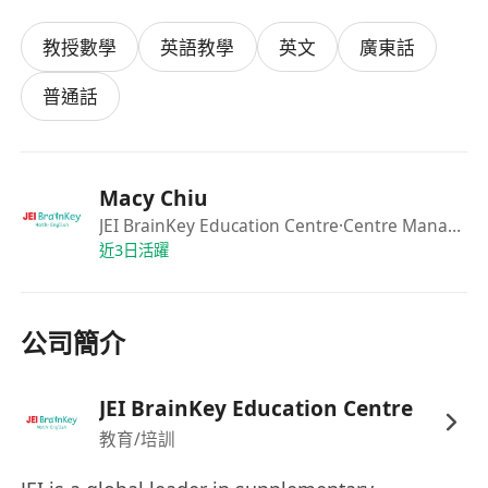
每月績效獎金
教授數學
英語教學
英文
廣東話
年度酌情獎金
友善的工作環境
普通話
工作與生活平衡
工作地點︰
大角咀 (奧運站)
Macy Chiu
JEI BrainKey Education Centre
·Centre Manager
近3日活躍
公司簡介
JEI BrainKey Education Centre
教育/培訓