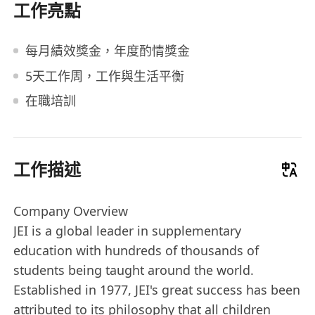
工作亮點
每月績效獎金，年度酌情獎金
5天工作周，工作與生活平衡
在職培訓
工作描述
Company Overview
JEI is a global leader in supplementary
education with hundreds of thousands of
students being taught around the world.
Established in 1977, JEI's great success has been
attributed to its philosophy that all children