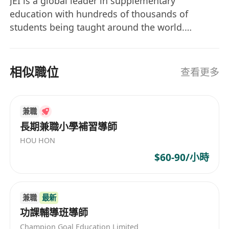
JEI is a global leader in supplementary
education with hundreds of thousands of
students being taught around the world.
Established in 1977, JEI's great success has been
attributed to its philosophy that all children
have the potential to become creative and
相似職位
查看更多
talented individuals. For more information,
please visit our websites at
www.brainkeyeducation.com and www.jei.hk.
兼職
長期兼職小學補習導師
HOU HON
$60-90/小時
兼職
最新
功課輔導班導師
Champion Goal Education Limited