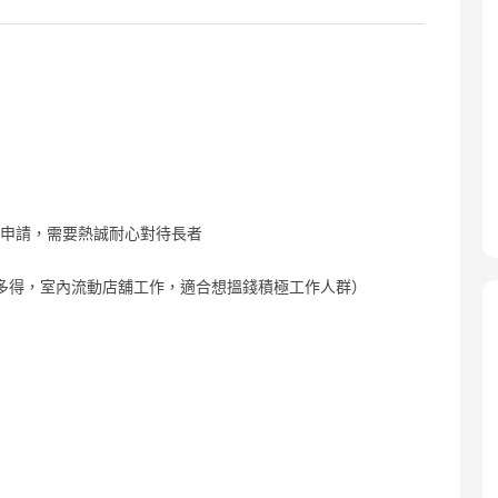
的申請，需要熱誠耐心對待長者
制，多勞多得，室內流動店舖工作，適合想搵錢積極工作人群）