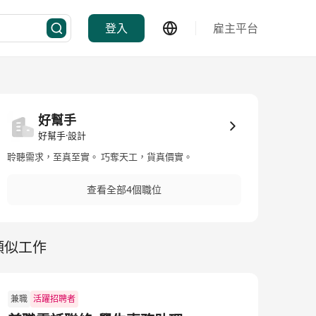
登入
雇主平台
好幫手
好幫手·設計
聆聽需求，至真至實。 巧奪天工，貨真價實。
查看全部4個職位
類似工作
兼職
活躍招聘者