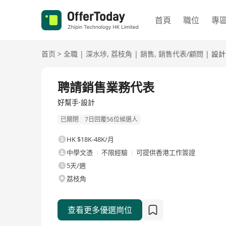
首頁
職位
專
首页
>
全職
|
深水埗
,
荔枝角
|
銷售
,
銷售代表/顧問
|
設計
全職
聘請銷售業務代表
好幫手·設計
已關閉
7日回覆56位候選人
HK $18K-48K/月
中學文憑
不限經驗
可提供香港工作簽證
5天/週
荔枝角
查看更多優選崗位