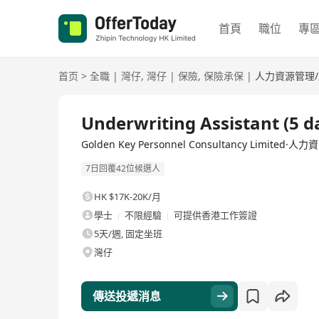
首頁
職位
專
首页
>
全職
|
灣仔
,
灣仔
|
保險
,
保險承保
|
人力資源管理
全職
Underwriting Assistant (5 d
Golden Key Personnel Consultancy Limited
7日回覆42位候選人
HK $17K-20K/月
學士
不限經驗
可提供香港工作簽證
5天/週, 固定坐班
灣仔
傳送投遞消息