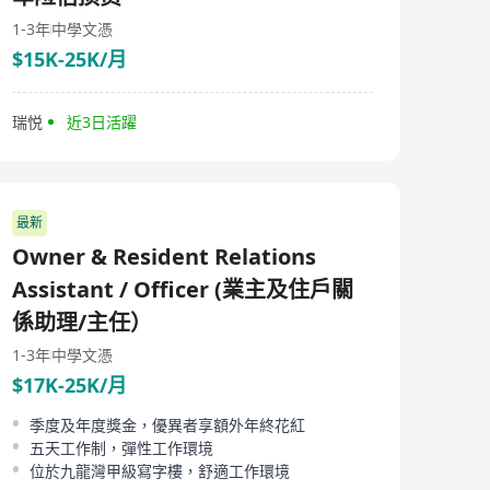
论是高管还是毕业生，无论是信息通信技术领域还是专业
领域，我们都将为您提供个性化的招聘解决方案。Golden
1-3年
中學文憑
Key Personnel Consultancy Limited始终关注市场的变化
$15K-25K/月
和发展趋势，以便更好地满足企业和个人的需求。无论您
是寻找优秀的人才还是寻找理想的职位，我们都将竭诚为
您服务。 Golden Key Personnel Consultancy Limited,
瑞悦
近3日活躍
established in Hong Kong, is a human resources service
company dedicated to providing exceptional
opportunities and facilitating successful models for
outstanding talents. We offer recruitment services for
executives, graduates, information communication
最新
technology, professional fields, and specialized talents,
bridging the gap between companies and individuals.
Owner & Resident Relations
As a leading provider of human resource services,
Golden Key Personnel Consultancy Limited leverages
Assistant / Officer (業主及住戶關
years of experience and expertise to help businesses
係助理/主任）
and individuals achieve their shared goals. Our team
comprises experienced and passionate human
1-3年
中學文憑
resources professionals who provide comprehensive
$17K-25K/月
recruitment solutions. Founded in 2020, Golden Key
Personnel Consultancy Limited operates on the
principles of putting people first and professionalism,
季度及年度獎金，優異者享額外年終花紅
committed to delivering top-notch human resource
五天工作制，彈性工作環境
services. We collaborate with enterprises across various
位於九龍灣甲級寫字樓，舒適工作環境
industries to understand and meet their specific needs,