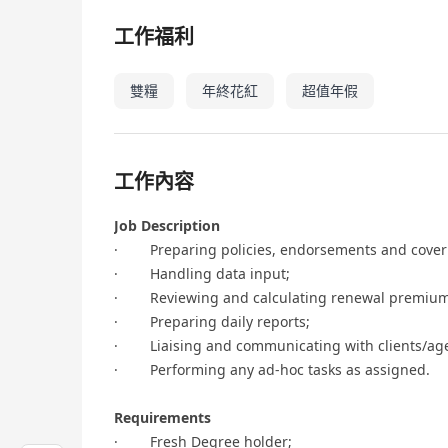
工作福利
雙糧
年終花紅
超值年假
工作內容
Job Description
· Preparing policies, endorsements and cover 
· Handling data input;
· Reviewing and calculating renewal premium
· Preparing daily reports;
· Liaising and communicating with clients/age
· Performing any ad-hoc tasks as assigned.
Requirements
· Fresh Degree holder;