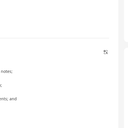
notes;
;
nts; and