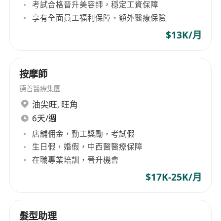
考試合格晉升美容師，穩定工資保障
享有全面員工福利保障，額外醫療保險
$13K/月
按摩師
德善醫療集團
油尖旺
,
旺角
6天/週
店舖佣金，勤工獎勵，考試假
生日假，婚假，中西醫醫療保障
在職專業培訓，晉升機會
$17K-25K/月
髮型助理