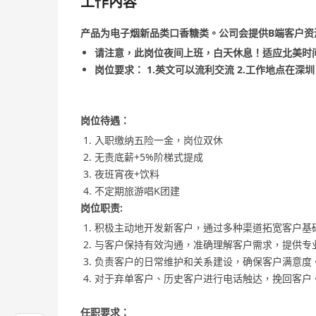
工作內容
产品为电子烟新品类口香糖类。公司会提供B端客户资
请注意，此岗位夜间上班，白天休息！适应北美时
岗位要求： 1.英文可以流利交流 2.工作地点在深
岗位待遇：
入职缴纳五险一金，岗位双休
无责底薪+5%阶梯式提成
夜班宵夜+饮料
不定期旅游唱K团建
岗位职责:
积极主动地开发新客户，通过多种渠道拓宽客户基
与客户保持有效沟通，准确理解客户需求，提供专
负责客户的日常维护和关系建设，确保客户满意度
对于弃单客户、历史客户进行电话触达，挽回客户
任职要求：