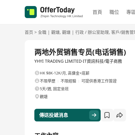
首頁
職位
專
首页
>
全職
|
觀塘
,
觀塘
|
行政 / 辦公室助理
,
客戶/銷售管
全職
两地外贸销售专员(电话销售)
YHYI TRADING LIMITED·IT資訊科技/電子商務
HK $8K-12K/月
,
高傭金+底薪
不限學歷
不限經驗
可提供香港工作簽證
5天/週, 固定坐班
觀塘
傳送投遞消息