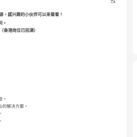
源，感兴趣的小伙伴可以来看看！
间。
圳（香港岗位已招满）
础。
业的解决方案。
。
。