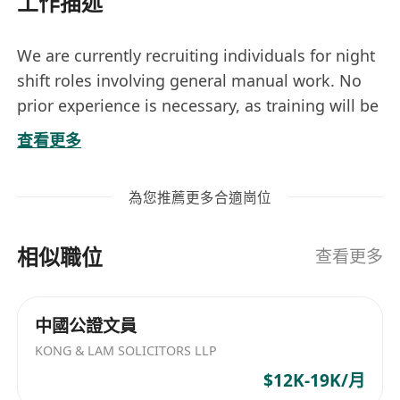
工作描述
We are currently recruiting individuals for night
shift roles involving general manual work. No
prior experience is necessary, as training will be
provided. Candidates should be responsible,
查看更多
reliable, and able to work during evening hours.
為您推薦更多合適崗位
相似職位
查看更多
中國公證文員
KONG & LAM SOLICITORS LLP
$12K-19K/月