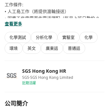
工作條件:
• 人工島工作（將提供渡輪接送）
• 因應工作需要而作靈活調配（每月上班日數約 8–
查看更多
13 天，每天約 8–12 小時）
• 會提供安全帽及其他必要的安全防護裝備
化學測試
分析化學
實驗室
化學
環境
英文
廣東話
普通話
SGS Hong Kong HR
SGS
·SGS Hong Kong Limited
近期活躍
公司簡介