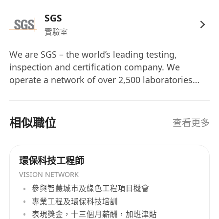
SGS
實驗室
We are SGS – the world’s leading testing,
inspection and certification company. We
operate a network of over 2,500 laboratories
and business facilities across 115 countries,
supported by a team of 99,500 dedicated
professionals. Our brand promise – when you
相似職位
查看更多
need to be sure – underscores our commitment
to trust, integrity and sustainability, enabling
businesses to thrive with confidence. SGS,
環保科技工程師
founded in 1878 and listed on the Swiss Stock
VISION NETWORK
Exchange since 1981, has a legacy of over 145
參與智慧城市及綠色工程項目機會
years of service excellence.
專業工程及環保科技培訓
表現獎金，十三個月薪酬，加班津貼