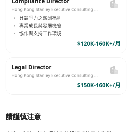
Compliance Director
and excellence, with an innovative and
Hong Kong Stanley Executive Consulting Limited
breakthrough mindset.
具競爭力之薪酬福利
Excellent communication and interpersonal
專業成長與發展機會
skills.
協作與支持工作環境
Emphasize teamwork, possess career
$120K-160K+/月
ambition, desire competitive compensation
and promotion opportunities, and aspire to
build and manage a team in the future.
Legal Director
Benefits:​​
Hong Kong Stanley Executive Consulting Limited
Pre-employment and on-the-job training.
$150K-160K+/月
Training and financial support for insurance
licensing examinations.
Performance-based bonuses.
Year-end bonuses.
請謹慎注意
Fast-track promotion opportunities.
Flexible working hours.