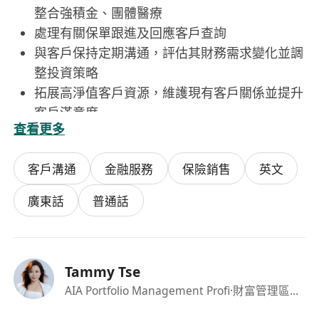
整合強積金、團體醫療
處理有關保單跟進及回應客戶查詢
與客戶保持定期溝通，評估其財務需求變化並調
整投資策略
拓展高淨值客戶資源，維護現有客戶關係並提升
客戶滿意度
查看更多
工作要求：
對金融保險事業充滿熱忱，具備清晰的個人職業
客戶溝通
金融服務
保險銷售
英文
發展規劃
積極主動，持續學習並追求卓越，具備創新與突
廣東話
普通話
破精神
具備優秀的溝通及人際交往能力
注重團隊合作，具備事業抱負，期望獲得優厚薪
Tammy Tse
酬及晉升機會，有意願未來建設並管理團隊
AIA Portfolio Management Profi
·財富管理區域經理
待遇:
職前培訓及在職培訓