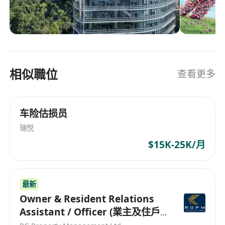
healthcare, legal, and other fields, creating a
區18個市場，為香港聯交所上市中最大的公司之
一。我們一直致力為亞洲各地的客戶及其社區帶來
well-rounded service ecosystem.
顯著及正面的影響，幫助大眾實踐「健康長久好生
Over 10 years of industry experience,
活」的宗旨和目標。 目前，我們在香港擁有強大的
extensive connections, and broad channels
精英團隊，在職人數超過 5,500 人，MDRT（百萬
to facilitate rapid business development.
相似職位
查看更多
圓桌會）累積更已接近 8,000 人次！我們正在尋找
Case studies and experience sharing to
有志創業、追求卓越的您加入，成為 CREATORS /
shorten learning curves and enhance policy
ACHIEVERS OF THE FUTURE。立足香港，展望國
closing efficiency.
车险估损员
際，與我們一起創造屬於您的事業高峰！
High-quality WeChat official accounts and
瑞悦
video channels to expand outreach and tap
$15K-25K/月
into potential markets.
Responsibilities:​​
Sell company insurance products to Hong
最新
Kong residents and Mainland China visitors
Owner & Resident Relations
in Hong Kong.
Assistant / Officer (業主及住戶
Provide clients with comprehensive and