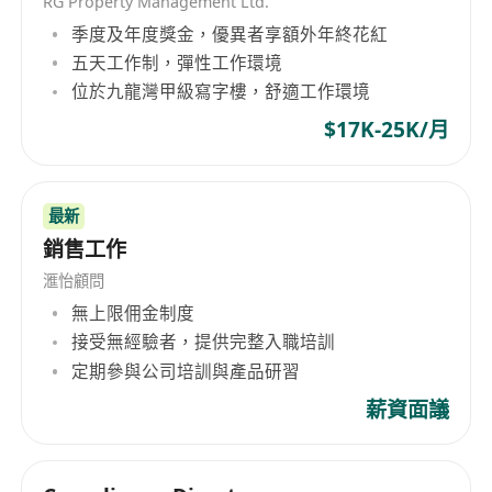
關係助理/主任）
RG Property Management Ltd.
professional insurance, wealth
季度及年度獎金，優異者享額外年終花紅
management, and asset planning solutions.
五天工作制，彈性工作環境
Handle policy follow-ups and respond to
位於九龍灣甲級寫字樓，舒適工作環境
client inquiries.
$17K-25K/月
Maintain regular communication with
clients, assess changes in their financial
needs, and adjust investment strategies
最新
accordingly.
銷售工作
Develop high-net-worth client resources,
滙怡顧問
maintain existing client relationships, and
無上限佣金制度
enhance customer satisfaction.
接受無經驗者，提供完整入職培訓
Requirements:
定期參與公司培訓與產品研習
​​Passionate about the financial insurance
薪資面議
industry with a clear personal career
development plan.
Proactive, committed to continuous learning