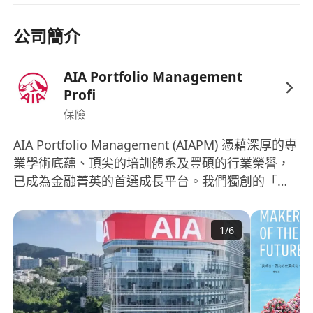
保險牌照考試費培訓及資助
業績獎金
公司簡介
年終花紅
快速晉升機會
AIA Portfolio Management
彈性工作時間
Profi
微信號：Vibeslead 或 WhatsApp：56364485
保險
Team Culture and Advantages:​​
AIA Portfolio Management (AIAPM) 憑藉深厚的專
A team characterized by gentleness,
業學術底蘊、頂尖的培訓體系及豐碩的行業榮譽，
resilience, integrity, and a strong sense of
已成為金融菁英的首選成長平台。我們獨創的「加
responsibility, emphasizing collaboration
速計劃」由涵蓋金融、法律及經濟學等領域的專家
and mutual growth.
團隊進行一對一全程指導，幫助新人在 3-6 個月內
Deep expertise in serving Mainland China
1
/
6
實現專業競爭力蛻變，高概率達成 MDRT 全球頂級
Visitors， with a comprehensive
榮譽。在 AIAPM，你將擁有前沿的宏觀視野與清晰
understanding of their needs.
透明的晉升通道，與頂尖者同行，一起打破職涯天
Diverse team backgrounds, including high-
花板，攀登事業與財務自由的巔峰！ 關於AIA： 友
caliber professionals from banking,
邦保險成立逾100年，總部設於香港，業務覆蓋亞太