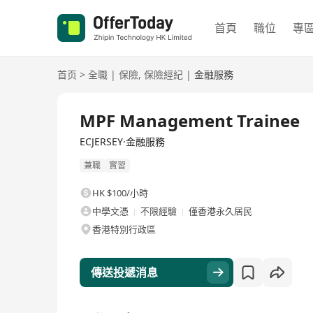
首頁
職位
專
首页
>
全職
|
保險
,
保險經紀
|
金融服務
全職
MPF Management Trainee
ECJERSEY·金融服務
兼職
實習
HK $100/小時
中學文憑
不限經驗
僅香港永久居民
香港特別行政區
傳送投遞消息