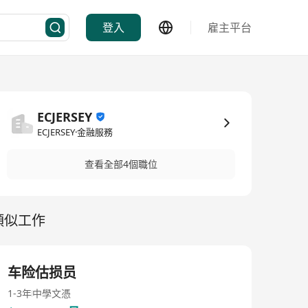
登入
雇主平台
ECJERSEY
ECJERSEY·金融服務
查看全部4個職位
類似工作
车险估损员
1-3年
中學文憑