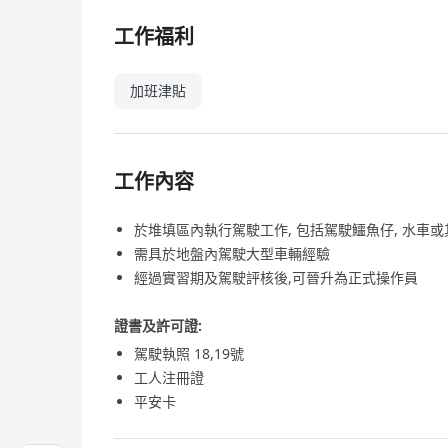
工作福利
加班津貼
工作內容
於堆填區內執行駕駛工作, 包括駕駛鱷魚仔, 水車
需具於地盤內駕駛大型車輛經驗
經過實習期及駕駛評核後,可晉升為正式操作員
證書及許可證:
駕駛執照 18,19號
工人注冊證
平安卡