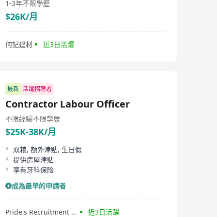
1-3年
不限學歷
$26K/月
何記建材
近3日活躍
最新
活躍招聘者
Contractor Labour Officer
不限經驗
不限學歷
$25K-38K/月
双粮, 额外津贴, 生日假
提供房屋津贴
享有牙科保险
成為最早的申請者
Pride's Recruitment Limited
近3日活躍