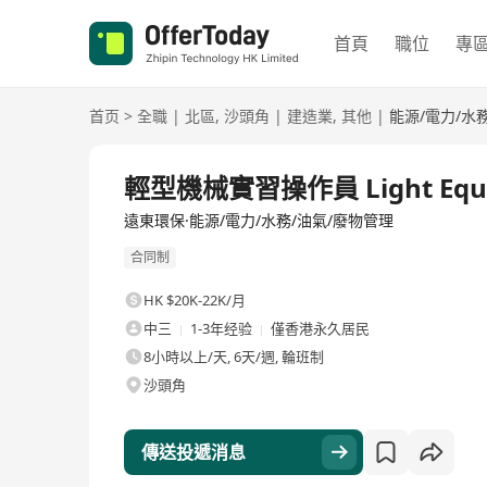
首頁
職位
專
首页
>
全職
|
北區
,
沙頭角
|
建造業
,
其他
|
能源/電力/水
全職
輕型機械實習操作員 Light Equipm
遠東環保·能源/電力/水務/油氣/廢物管理
合同制
HK $20K-22K/月
中三
1-3年经验
僅香港永久居民
8小時以上/天, 6天/週, 輪班制
沙頭角
傳送投遞消息