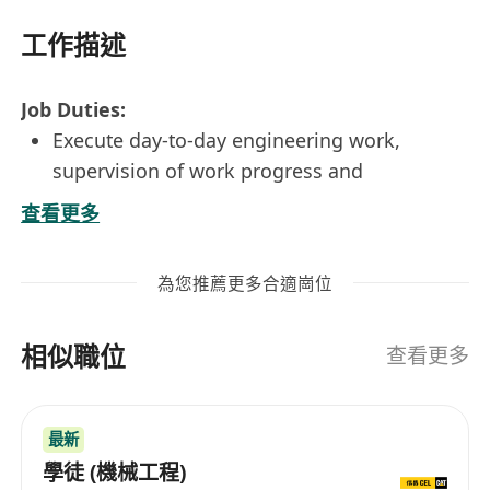
工作描述
Job Duties:
Execute day-to-day engineering work,
supervision of work progress and
coordination of various activities at
查看更多
construction projects
Monitor and manage the progress of works
為您推薦更多合適崗位
and provide regular progress reports
Preparation of technical submissions such
相似職位
as shop drawing preparation, material
查看更多
submission and all related project
documents
最新
Responsible for coordination with main
學徒 (機械工程)
contractors and liaising with clients,