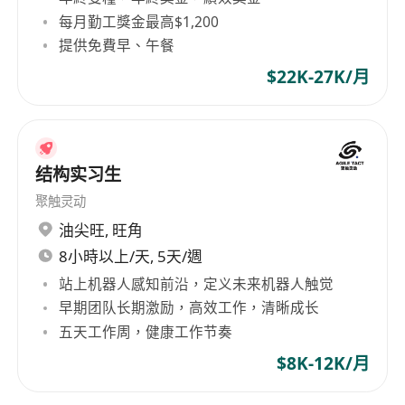
languages
每月勤工獎金最高$1,200
Holder of valid green card
提供免費早、午餐
Office Hours: Mon to Fri: 9:00-18:00, Sat: 9:00-
$22K-27K/月
12:00 (Alt. Sat.)
Location: Ma Tau Kok
结构实习生
聚触灵动
油尖旺
,
旺角
8小時以上/天, 5天/週
站上机器人感知前沿，定义未来机器人触觉
早期团队长期激励，高效工作，清晰成长
五天工作周，健康工作节奏
$8K-12K/月