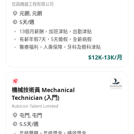
architects, utilities and consultants on all
信昌機器工程有限公司
E&M matters for our building construction
元朗
,
元朗
projects
5天/週
Oversee and ensure that the design and
13個月薪酬，加班津貼，出勤津貼
maintenance of building systems and
有薪年假7天，5天婚假，全薪病假
related works meet the project, legislative
醫療福利，人壽保障，牙科及眼科津貼
and safety requirements
$12K-13K/月
Job Requirements:
Higher Diploma or above in Building
Services or Mechanical Engineering
機械技術員 Mechanical
3 years experience in E&M Installation
Technician (入門)
Candidate with more experience will be
Rubicon Talent Limited
considered as Project Engineer
屯門
,
屯門
Proficiency in AutoCAD and Microsoft Office
5.5天/週
Good commands of English and Chinese
年終雙糧，年終獎金，績效獎金