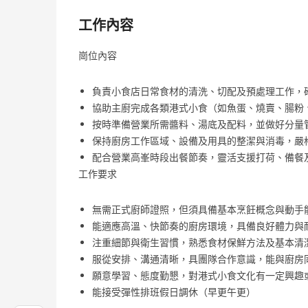
工作內容
崗位內容
負責小食店日常食材的清洗、切配及預處理工作，
協助主廚完成各類港式小食（如魚蛋、燒賣、腸粉
按時準備營業所需醬料、湯底及配料，並做好分量
保持廚房工作區域、設備及用具的整潔與消毒，嚴
配合營業高峯時段出餐節奏，靈活支援打荷、備餐
工作要求
無需正式廚師證照，但須具備基本烹飪概念與動手
能適應高溫、快節奏的廚房環境，具備良好體力與
注重細節與衛生習慣，熟悉食材保鮮方法及基本清
服從安排、溝通清晰，具團隊合作意識，能與廚房
願意學習、態度勤懇，對港式小食文化有一定興趣
能接受彈性排班假日調休（早更午更）