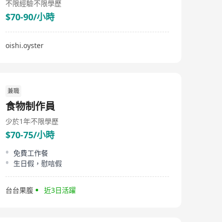
不限經驗
不限學歷
$70-90/小時
oishi.oyster
兼職
食物制作員
少於1年
不限學歷
$70-75/小時
免費工作餐
生日假，慰唁假
台台果腹
近3日活躍