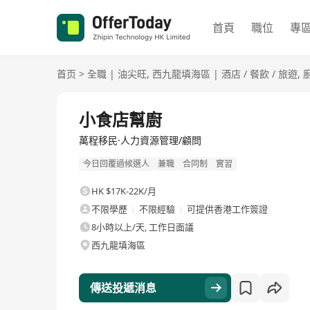
首頁
職位
專
首页
>
全職
|
油尖旺
,
西九龍填海區
|
酒店 / 餐飲 / 旅遊
,
全職
小食店幫廚
萬程移民·人力資源管理/顧問
今日回覆過候選人
兼職
合同制
實習
HK $17K-22K/月
不限學歷
不限經驗
可提供香港工作簽證
8小時以上/天, 工作日面議
西九龍填海區
傳送投遞消息