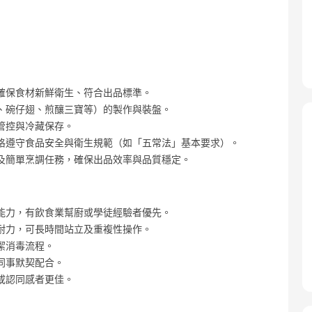
確保食材新鮮衛生、符合出品標準。
、碗仔翅、煎釀三寶等）的製作與裝盤。
管控與冷藏保存。
格遵守食品安全與衛生規範（如「五常法」基本要求）。
及簡單烹調任務，確保出品效率與品質穩定。
能力，有飲食業幫廚或學徒經驗者優先。
耐力，可長時間站立及重複性操作。
潔消毒流程。
同事默契配合。
或認同感者更佳。