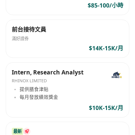
1. 碩士以上學歷
$85-100/小時
2. 3年或以上能源交易經驗，熟悉香港及粵港澳大灣
區電力市場規則（中電/港燈系統）
3. 精通電力衍生工具定價（電力期貨、差價合約
前台接待文員
CFD）
滿好證券
4. 熟練使用Python/MATLAB進行量化分析，掌握
$14K-15K/月
PLEXOS/PROPHET等專業工具
5. 英語流利（書面及口語），粵語為加分項
6. 抗壓能力強
Intern, Research Analyst
RHINOX LIMITED
提供膳食津貼
每月發放績效獎金
$10K-15K/月
最新