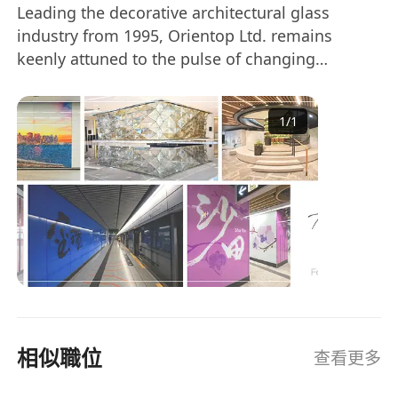
Leading the decorative architectural glass
industry from 1995, Orientop Ltd. remains
keenly attuned to the pulse of changing
industry trends. Established in 1995 specializing
in bullet-proof glass and other special glass,
1
/
1
Orientop Ltd. has grown into a pioneer and
leader in laminated architectural glass in Asia
market, the product is widely accepted and
used in the world.
相似職位
查看更多