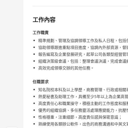
工作內容
工作職責
精準規劃、管理及協調領導工作及私人日程，包括
協助領導跟進重點項目進度，協調內外部資源，督
報告編寫及企業發展研究，起草公司各類型經營管
組織決策級會議，包括：整理會議決議，完成會議
高效完成領導交辦的其他任務。
任職要求
知名院校本科及以上學歷，商務管理、行政或相關
熱愛秘書及助理工作，具備至少5年以上為企業高
高度責任心和職業操守，積極主動的工作態度和服
優秀的組織協調、多任務靈活處理應變能力，抗壓
性格穩重，注重細節，高度責任感與保密意識；
熟練使用各類辦公軟件，出色的商務溝通和中英文