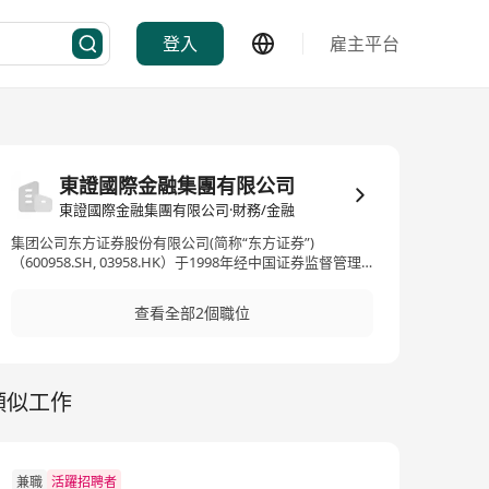
登入
雇主平台
東證國際金融集團有限公司
東證國際金融集團有限公司·財務/金融
集团公司东方证券股份有限公司(简称“东方证券”)
（600958.SH, 03958.HK）于1998年经中国证券监督管理
委员会批准设立，总部位于上海，提供证券、期货、资产
管理、理财、投行、投资咨询及证券研究等金融服务。
查看全部2個職位
2010年东方证券在香港设立全资子公司东方金融控股(香
港)有限公司（简称“东方金控”）。 东方金控现注册资本
27.5亿港元，是统筹协调集团公司国际业务的平台，采用
“管理平台+业务平台+专业子公司”的架构进行管理，于
類似工作
2016年向下增设东证国际金融集团有限公司（以下简称“东
证国际”），同时东方金控辖下设东证科技（深圳）有限公
司和多家SPV公司。 东证国际现注册资本金20.1亿港元，
是东方证券的国际业务运作平台及践行国际化战略的桥头
堡，下设东方证券（香港）有限公司、东方期货（香港）
兼職
活躍招聘者