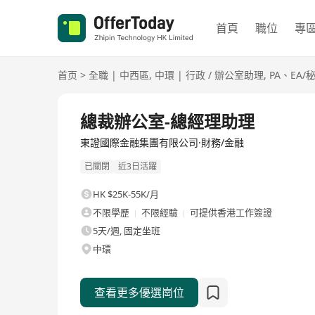
首頁
職位
專
首页
>
全職
|
中西區
,
中環
|
行政 / 辦公室助理
,
PA、EA/
全職
總裁辦公室-總經理助理
東證國際金融集團有限公司·財務/金融
已關閉
近3日活躍
HK $25K-55K/月
不限學歷
不限經驗
可提供香港工作簽證
5天/週, 固定坐班
中環
查看更多優選崗位