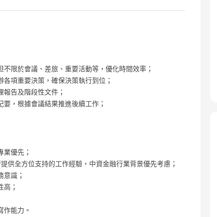
但不限於會議、差旅、重要活動等，優化時間效率；
辦各項重要決策，確保決策執行到位；
理報告及階段性文件；
紀要，根據會議結果推進後續工作；
專業優先；
管提供全方位支持的工作經驗，中資金融行業背景優先考慮；
務意識；
性高；
寫作能力。