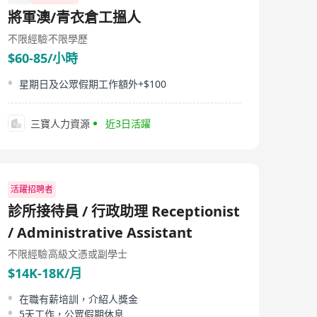
有限公司、东方资产管理（香港）有限公司、东方融资
將軍澳/青衣倉工搵人
（香港）有限公司、东方信贷财务（香港）有限公司，持
有香港证券及期货事务监察委员会发出的第1、2、4、6、
不限經驗
不限學歷
9类牌照，开展证券经纪业务、期货经纪业务、资产管理业
$60-85/小時
务、投资银行业务、融资融券业务等。 东方金控及东证国
际秉承“稳健经营、专业服务、以人为本、开拓创新”的经
营理念，以卓越的专业水准和诚信的行业精神为根本，锐
星期日及公眾假期工作額外+$100
意进取，致力于为客户提供品种丰富的投资产品、稳定高
效的交易平台和专业便捷的跨境金融服务。
三寶人力資源
近3日活躍
活躍招聘者
診所接待員 / 行政助理 Receptionist
/ Administrative Assistant
不限經驗
高級文憑或副學士
$14K-18K/月
在職有薪培訓，介紹人獎金
5天工作，公眾假期休息