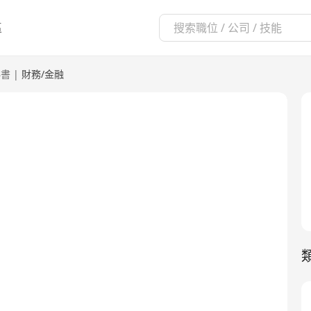
區
秘書
|
財務/金融