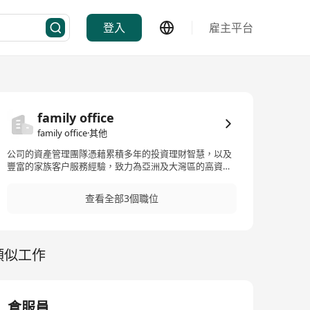
登入
雇主平台
family office
family office·其他
公司的資產管理團隊憑藉累積多年的投資理財智慧，以及
豐富的家族客户服務經驗，致力為亞洲及大灣區的高資產
淨值客户提供一站式的家族管理服務。 並以多年服務高端
客戶的經驗，讓服務範圍再度伸延，涵蓋更多範圍，為行
查看全部3個職位
業牽頭。我們明白作為家族的領導人，需要照顧的範疇不
知凡幾。通過集合各種專才，致力為客戶打點一切。
類似工作
倉服員