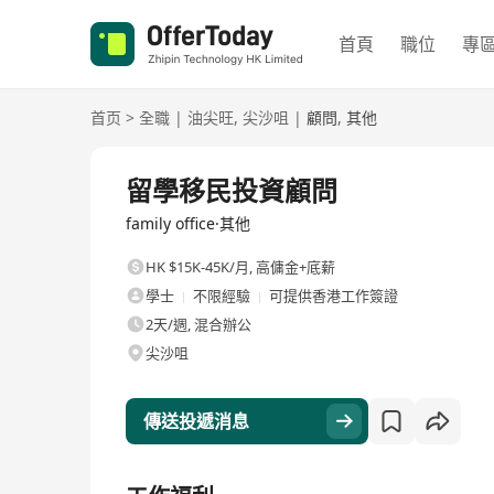
首頁
職位
專
首页
>
全職
|
油尖旺
,
尖沙咀
|
顧問
,
其他
全職
留學移民投資顧問
family office·其他
HK $15K-45K/月
,
高傭金+底薪
學士
不限經驗
可提供香港工作簽證
2天/週, 混合辦公
尖沙咀
傳送投遞消息