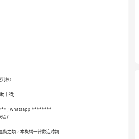
分鐘到校）
助申請)
; whatsapp:********
東區)"
、運動之類，本機構一律歡迎聘請