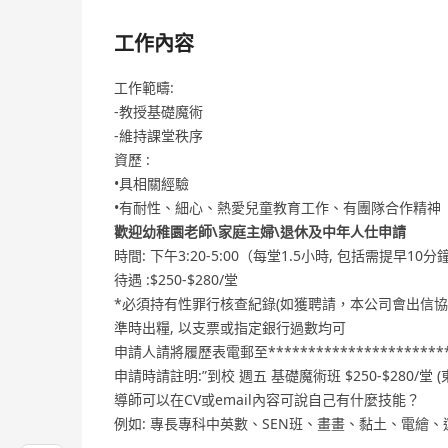
工作內容
工作範疇:
-教授基礎魔術
-維持課堂秩序
資歷 :
•具相關經驗
•有耐性、細心、熱愛兒童教育工作、有團隊合作精神
歡迎幼稚園老師\家庭主婦\退休及中年人仕申請
時間: 下午3:20-5:00（每堂1.5小時, 包括需提早10
待遇 :$250-$280/堂
*必須持有性罪行核查紀錄(如獲聘請，本公司會出信協
準時出糧, 以支票或指定銀行過數均可
申請人請將履歷表電郵至************************* 
申請時請註明:”到校 週五 基礎魔術班 $250-$280/堂 (
導師可以在CV或email內容可說自己有什麼技能？
例如: 專長專科中英數、SEN班、畫畫、黏土、電繪