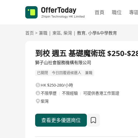
首頁
職位
專
首页
>
兼職
|
東區
,
柴灣
|
教育
,
小學&中學教育
到校 週五 基礎魔術班 $250-$28
獅子山社會服務機構有限公司
已關閉
今日回覆過候選人
兼職
HK $250-280/小時
不限學歷
不限經驗
可提供香港工作簽證
柴灣
查看更多優選崗位