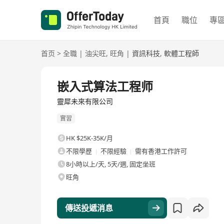
首頁
職位
專
首页
>
全職
|
油尖旺
,
旺角
|
資訊科技
,
軟體工程師
全職
嵌入式算法工程师
靈犀未來有限公司
實習
HK $25K-35K/月
不限學歷
不限經驗
需有香港工作許可
8小時以上/天, 5天/週, 固定坐班
旺角
傳送投遞消息