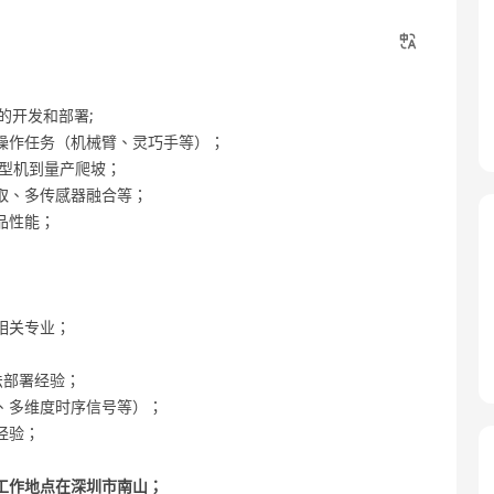
法的开发和部署;
同操作任务（机械臂、灵巧手等）；
原型机到量产爬坡；
提取、多传感器融合等；
品性能；
相关专业；
算法部署经验；
换、多维度时序信号等）；
用经验；
工作地点在深圳市南山；