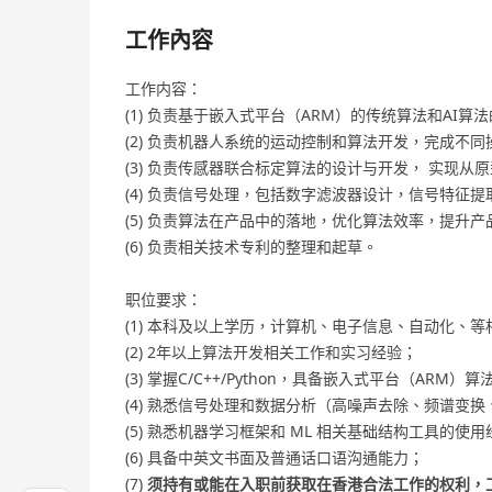
工作內容
工作内容：
(1) 负责基于嵌入式平台（ARM）的传统算法和AI算
(2) 负责机器人系统的运动控制和算法开发，完成不
(3) 负责传感器联合标定算法的设计与开发， 实现从
(4) 负责信号处理，包括数字滤波器设计，信号特征
(5) 负责算法在产品中的落地，优化算法效率，提升产
(6) 负责相关技术专利的整理和起草。
职位要求：
(1) 本科及以上学历，计算机、电子信息、自动化、等
(2) 2年以上算法开发相关工作和实习经验；
(3) 掌握C/C++/Python，具备嵌入式平台（ARM）
(4) 熟悉信号处理和数据分析（高噪声去除、频谱变
(5) 熟悉机器学习框架和 ML 相关基础结构工具的使
(6) 具备中英文书面及普通话口语沟通能力；
(7)
须持有或能在入职前获取在香港合法工作的权利，