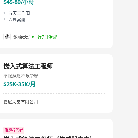
$45-80/小時
五天工作周
豐厚薪酬
聚触灵动
近7日活躍
嵌入式算法工程师
不限經驗
不限學歷
$25K-35K/月
靈犀未來有限公司
活躍招聘者