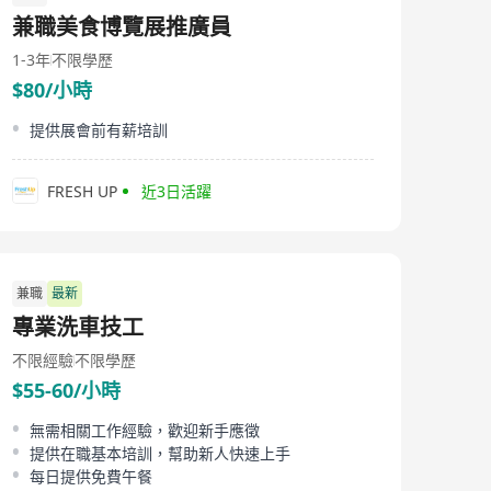
论是高管还是毕业生，无论是信息通信技术领域还是专业
兼職美食博覽展推廣員
领域，我们都将为您提供个性化的招聘解决方案。Golden
Key Personnel Consultancy Limited始终关注市场的变化
1-3年
不限學歷
和发展趋势，以便更好地满足企业和个人的需求。无论您
$80/小時
是寻找优秀的人才还是寻找理想的职位，我们都将竭诚为
您服务。 Golden Key Personnel Consultancy Limited,
established in Hong Kong, is a human resources service
提供展會前有薪培訓
company dedicated to providing exceptional
opportunities and facilitating successful models for
outstanding talents. We offer recruitment services for
FRESH UP
近3日活躍
executives, graduates, information communication
technology, professional fields, and specialized talents,
bridging the gap between companies and individuals.
As a leading provider of human resource services,
Golden Key Personnel Consultancy Limited leverages
兼職
最新
years of experience and expertise to help businesses
專業洗車技工
and individuals achieve their shared goals. Our team
comprises experienced and passionate human
不限經驗
不限學歷
resources professionals who provide comprehensive
recruitment solutions. Founded in 2020, Golden Key
$55-60/小時
Personnel Consultancy Limited operates on the
principles of putting people first and professionalism,
無需相關工作經驗，歡迎新手應徵
committed to delivering top-notch human resource
提供在職基本培訓，幫助新人快速上手
services. We collaborate with enterprises across various
每日提供免費午餐
industries to understand and meet their specific needs,