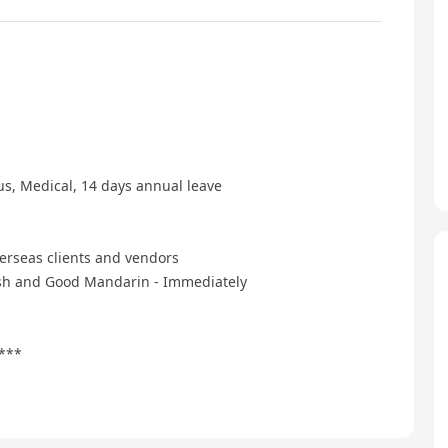
us, Medical, 14 days annual leave
verseas clients and vendors
ish and Good Mandarin - Immediately
****