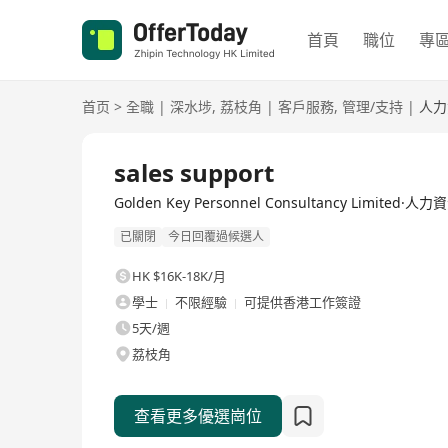
首頁
職位
專
首页
>
全職
|
深水埗
,
荔枝角
|
客戶服務
,
管理/支持
|
人力
全職
sales support
Golden Key Personnel Consultancy Limited
已關閉
今日回覆過候選人
HK $16K-18K/月
學士
不限經驗
可提供香港工作簽證
5天/週
荔枝角
查看更多優選崗位