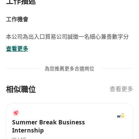
工作描述
工作機會
本公司為出入口貿易公司誠徵一名細心兼善數字分
析的會計助理，協助財務工作。你將擔當重要角
查看更多
色，負責協助月度財務結算及制定數據及分析。公
司重視員工的專業水平及團隊合作精神，我們期待
為您推薦更多合適崗位
你加入我們的團隊。
你的工作
相似職位
處理公司系統帳目及月結
查看更多
協助每月財務報表及分析
與公司財務團隊密切合作，提供日常財務運作的
支援
Summer Break Business
按需要執行上級安排相關工作
Internship
我們期待你擁有
W-LAB