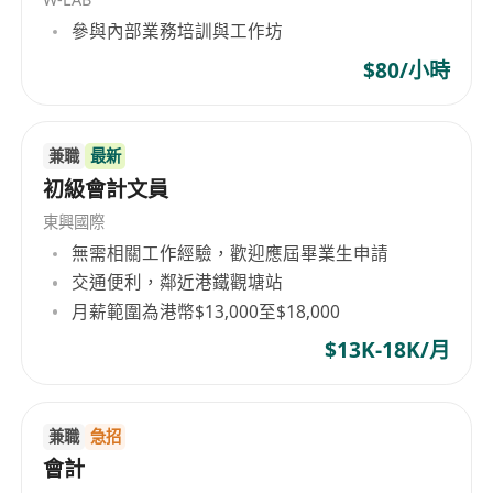
擁有本科或以上學位程度 (應屆畢業生將被考慮)
參與內部業務培訓與工作坊
具備 LCCI 會計證書
能獨立工作且擅於與團隊合作, 細心、勤奮、 願
$80/小時
意學習、 能在壓力下工作
具備英語和中文（廣東話及普通話）書面及語言
兼職
最新
溝通技巧
初級會計文員
精通Microsoft Office軟件(Word, Excel, PPT)
你將享有
東興國際
具競爭力的薪酬待遇,包括雙糧及激勵奬金
無需相關工作經驗，歡迎應屆畢業生申請
交通便利，鄰近港鐵觀塘站
五天工作, 公眾假期
月薪範圍為港幣$13,000至$18,000
加班津貼
醫療保險計劃
$13K-18K/月
定期的在職培訓及進升機會
享有全薪侍產假、全薪婚假等福利
兼職
急招
會計