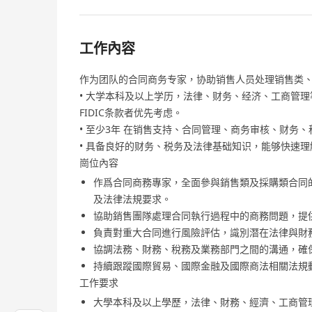
工作內容
作为团队的合同商务专家，协助销售人员处理销售类
• 大学本科及以上学历，法律、财务、经济、工商管
FIDIC条款者优先考虑。
• 至少3年 在销售支持、合同管理、商务审核、财务
• 具备良好的财务、税务及法律基础知识，能够快速
崗位內容
作爲合同商務專家，全面參與銷售類及採購類合同
及法律法規要求。
協助銷售團隊處理合同執行過程中的商務問題，提
負責對重大合同進行風險評估，識別潛在法律與財
協調法務、財務、稅務及業務部門之間的溝通，確
持續跟蹤國際貿易、國際金融及國際商法相關法規
工作要求
大學本科及以上學歷，法律、財務、經濟、工商管