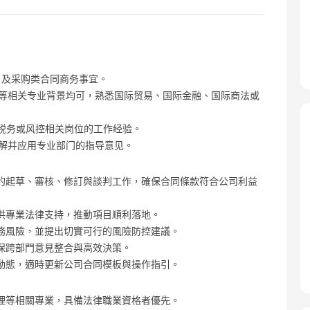
、及采购类合同商务事宜。
理等相关专业背景均可，熟悉国际贸易、国际金融、国际商法或
、税务或风控相关岗位的工作经验。
理解并应用专业部门的指导意见。
的起草、審核、修訂與談判工作，確保合同條款符合公司利益
供專業法律支持，推動項目順利落地。
務風險，並提出切實可行的風險防控建議。
保跨部門意見整合與高效決策。
動態，適時更新公司合同模板與操作指引。
理等相關專業，具備法律職業資格者優先。