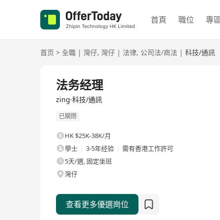
首頁
職位
專
首页
>
全職
|
灣仔
,
灣仔
|
法律
,
公司法/商法
|
科技/通訊
全職
法务经理
zing·科技/通訊
已關閉
HK $25K-38K/月
學士
3-5年经验
需有香港工作許可
5天/週, 固定坐班
灣仔
查看更多優選崗位