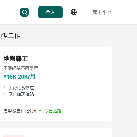
登入
雇主平台
類似工作
地盤雜工
不限經驗
不限學歷
$16K-20K/月
免费膳食供应
享有加班津贴
展申發展有限公司
今日活躍