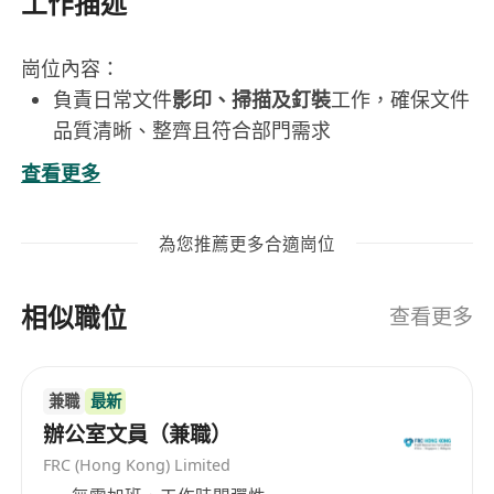
工作描述
崗位內容：
負責日常文件
影印、掃描及釘裝
工作，確保文件
品質清晰、整齊且符合部門需求
協助整理、歸檔及分發各類辦公文件，維持檔案
查看更多
系統有序運作
定期檢查及補充影印機、掃描器等設備耗材，並
為您推薦更多合適崗位
向主管反映設備異常狀況
極少外出作業
相似職位
查看更多
工作要求：
香港永久居民
兼職
最新
守時可靠，工作態度積極主動，具責任感
辦公室文員（兼職）
不設學歷及經驗門檻，歡迎具上進心、願意學習
FRC (Hong Kong) Limited
基礎辦公流程之人士申請