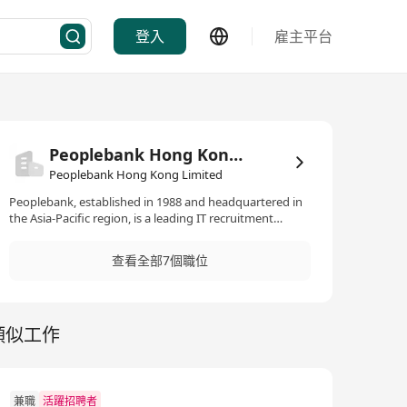
登入
雇主平台
Peoplebank Hong Kong Limited
Peoplebank Hong Kong Limited
Peoplebank, established in 1988 and headquartered in
the Asia-Pacific region, is a leading IT recruitment
company specializing in contract and permanent
placements with offices across Hong Kong, Australia,
查看全部7個職位
and Singapore. The firm's consultants are industry
experts equipped with deep technical knowledge to fill
various roles. Peoplebank offers IT talent services
encompassing digital transformation, data & AI,
類似工作
cybersecurity, project services & transformations,
development & testing, cloud & infrastructure,
architecture, CRM/SAP/ERP, and executive IT services,
catering to all vertical markets.
兼職
活躍招聘者