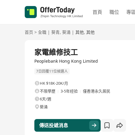
首頁
職位
專
首页
>
全職
|
葵青
,
葵涌
|
其他
,
其他
全職
家電維修技工
Peoplebank Hong Kong Limited
7日回覆11位候選人
HK $18K-20K/月
不限學歷
3-5年经验
僅香港永久居民
6天/週
葵涌
傳送投遞消息