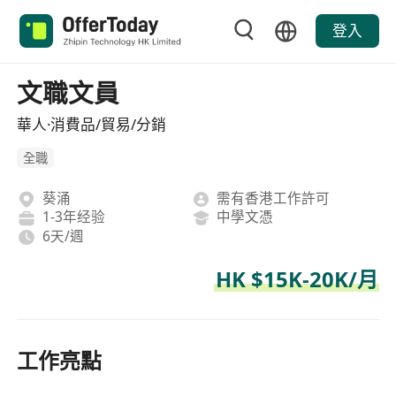
登入
文職文員
華人·消費品/貿易/分銷
全職
葵涌
需有香港工作許可
1-3年经验
中學文憑
6天/週
HK $15K-20K/月
工作亮點