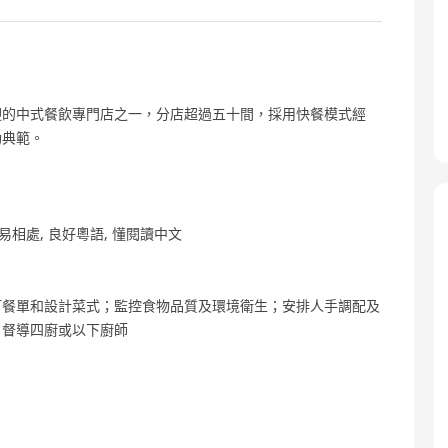
迎的中式餐飲專門店之一，分店超過五十間，採用快餐模式經
功典範。
易相處, 良好粵語, 懂閱讀中文
訂餐單和設計菜式；監控食物品質及環境衛生；安排人手調配及
；督導四廚或以下廚師