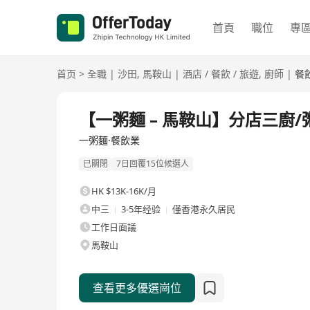
首頁
職位
專
首页
>
全職
|
沙田
,
馬鞍山
|
酒店 / 餐飲 / 旅遊
,
廚師
|
餐
全職
【一粥麵 – 馬鞍山】分店三廚
一粥麵·餐飲業
已關閉
7日回覆15位候選人
HK $13K-16K/月
中三
3-5年经验
僅香港永久居民
工作日面議
馬鞍山
查看更多優選崗位