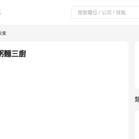
區
飲業
/粥麵三廚