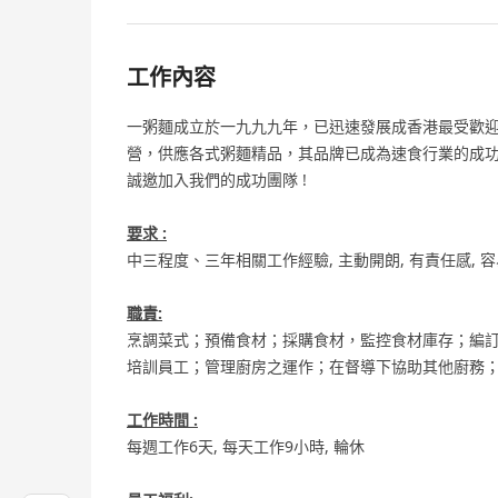
工作內容
一粥麵成立於一九九九年，已迅速發展成香港最受歡
營，供應各式粥麵精品，其品牌已成為速食行業的成
誠邀加入我們的成功團隊 !
要求 :
中三程度、三年相關工作經驗, 主動開朗, 有責任感, 容
職責:
烹調菜式；預備食材；採購食材，監控食材庫存；編
培訓員工；管理廚房之運作；在督導下協助其他廚務
工作時間 :
每週工作6天, 每天工作9小時, 輪休