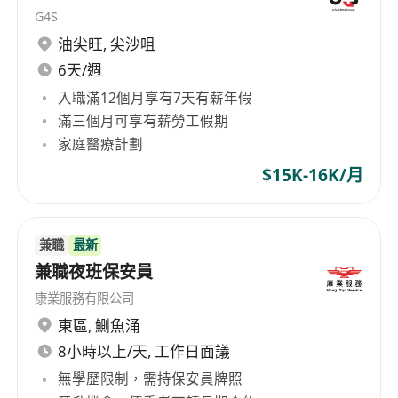
G4S
油尖旺
,
尖沙咀
6天/週
入職滿12個月享有7天有薪年假
滿三個月可享有薪勞工假期
家庭醫療計劃
$15K-16K/月
兼職
最新
兼職夜班保安員
康業服務有限公司
東區
,
鰂魚涌
8小時以上/天, 工作日面議
無學歷限制，需持保安員牌照