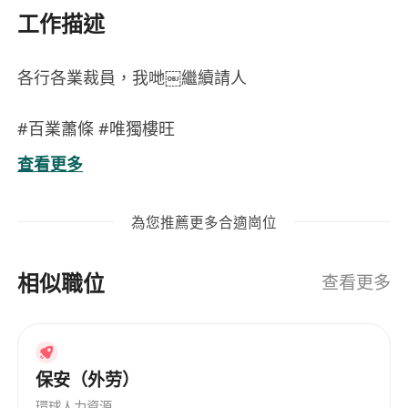
工作描述
各行各業裁員，我哋￼繼續請人‍️‍️
#百業蕭條 #唯獨樓旺
查看更多
**招聘：加入我們的專業地產代理團隊！**
為您推薦更多合適崗位
美聯物業
相似職位
**工作地點**: [葵芳-葵涌廣場分行]
查看更多
**關於我們**:
[美聯物業] 是一家領先的地產公司，專注於提供卓
保安（外劳）
越的房地產服務。我們致力於為每位客戶提供優質
環球人力資源