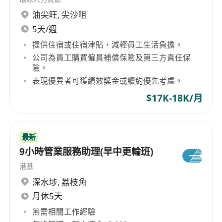
的地產解決方案，並幫助他們實現夢想。
油尖旺
,
尖沙咀
**職位**: 地產代理
5天/週
提供住宿或住宿津貼，減輕員工生活負擔。
**工作職責**:
公司為員工購買僱員補償保險及第三方責任保
險。
- 負責銷售和出租住宅及商業物業
表現優異者可獲績效獎金或續約優先考慮。
- 建立和維護良好的客戶關係
- 提供專業的地產市場分析和建議
$17K-18K/月
- 支援客戶從初步查詢到交易完成的整個過程
- 持續學習並更新地產市場知識
最新
9小時管業服務助理(早中更輪班)
**我們需要你**:
- 良好的溝通技巧和客戶服務意識
港基
- 具備地產代理牌照優先
深水埗
,
荔枝角
- 良好的團隊協作能力和積極的工作態度
月休5天
- 能夠自我激勵並且能在壓力下工作
無需相關工作經驗