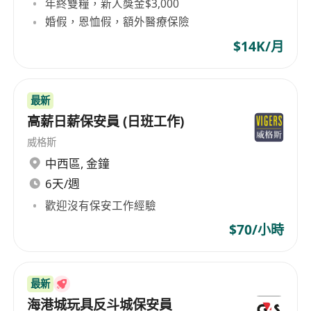
- 具備良好的時間管理能力
年終雙糧，新人獎金$3,000
婚假，恩恤假，額外醫療保險
**我們提供**:
$14K/月
- 富有競爭力的薪酬和獎金計劃
- 專業的培訓和提升機會
- 和諧及支援的工作環境
最新
- 職業發展機會和晉升空間
高薪日薪保安員 (日班工作)
威格斯
快來加入我們，一同開創精彩的地產事業！
中西區
,
金鐘
6天/週
**聯繫人**:
歡迎沒有保安工作經驗
6899-1910 陳先生
$70/小時
Whatsapp查詢
https://wa.me/******?text=了解工作安排
最新
海港城玩具反斗城保安員