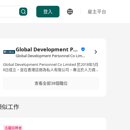
登入
雇主平台
Global Development Personnel Co Limited
Global Development Personnel Co Limited·研究/調查
Global Development Personnel Co Limited 於2018年5月
8日成立，並在香港註冊為私人有限公司，專注於人力資源
及招聘服務。我們的業務範疇涵蓋零售、酒店、工程、銷
售與市場推廣、資訊科技、法律及物流等多個行業。 我們
查看全部38個職位
提供全面的人力資源解決方案，包括永久及臨時人員招
聘、法律更新、HR顧問服務、定制外包及薪酬管理。同
時，Global Development Personnel Co Limited致力於為
客戶提供量身定制的服務，協助他們在各行業中有效尋找
類似工作
人才並應對人力資源管理上的挑戰。 Global
Development Personnel Co Limited (Gldvhk),
established on May 8, 2018, is a privately registered
company in Hong Kong, specializing in human
resources and recruitment services. The company
活躍招聘者