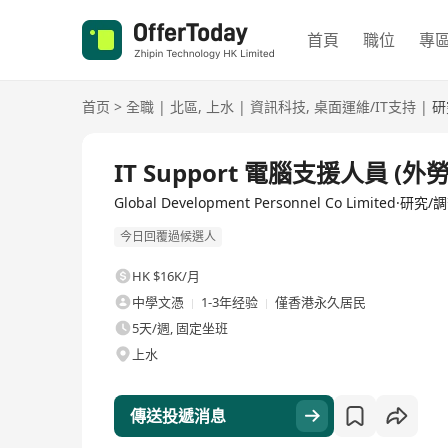
首頁
職位
專
首页
>
全職
|
北區
,
上水
|
資訊科技
,
桌面運維/IT支持
|
研
全職
IT Support 電腦支援人員 (外勞
Global Development Personnel Co Limited·研究/
今日回覆過候選人
HK $16K/月
中學文憑
1-3年经验
僅香港永久居民
5天/週, 固定坐班
上水
傳送投遞消息