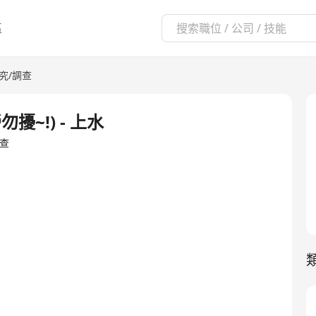
區
究/調查
勿擾~!) - 上水
調查