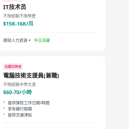
operates across various industries including retail,
IT技术员
hospitality, engineering, sales & marketing, IT, law, and
logistics. It provides comprehensive recruitment and
不限經驗
不限學歷
human resource management services such as
$15K-16K/月
permanent and temporary candidate searches,
executive searches, legal updates, HR consulting,
customized outsourcing, and compensation services.
Meanwhile, Global Development Personnel Co Limited
環球人力資源
今日活躍
is committed to offering tailored services to clients,
assisting them in identifying talent and managing
human resource challenges within their respective
industries.
活躍招聘者
電腦技術支援員(兼職)
不限經驗
中學文憑
$60-70/小時
提供彈性工作日期/時間
享有銀行假期
提供交通津貼