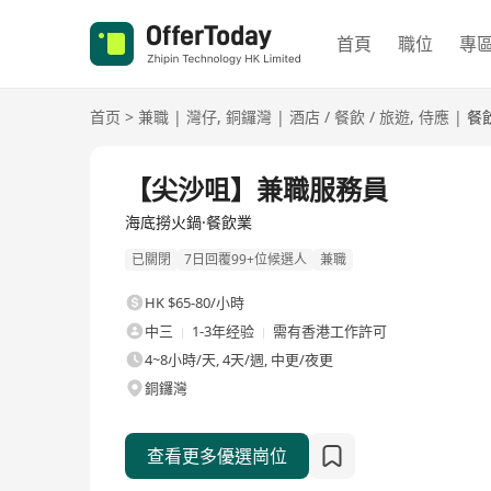
首頁
職位
專
首页
>
兼職
|
灣仔
,
銅鑼灣
|
酒店 / 餐飲 / 旅遊
,
侍應
|
餐
【尖沙咀】兼職服務員
海底撈火鍋·餐飲業
已關閉
7日回覆99+位候選人
兼職
HK $65-80/小時
中三
1-3年经验
需有香港工作許可
4~8小時/天, 4天/週, 中更/夜更
銅鑼灣
查看更多優選崗位