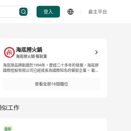
登入
雇主平台
海底撈火鍋
海底撈火鍋·餐飲業
海底撈品牌創建於1994年，歷經二十多年的發展，海底撈
國際控股有限公司已經成長為國際知名的餐飲企業。 截至
2023年7月，海底撈在全球已累計開出1700多家直營餐廳
，遍佈中國、新加坡、美國、韓國、日本、加拿大、澳大
查看全部16個職位
利亞、英國等全球四大洲超過16個國家和地區。 海底撈多
年來歷經市場和顧客的檢驗，成功地打造出信譽度高，融
匯各地火鍋特色於一體的優質火鍋品牌。作為一個業務涉
及全球的大型連鎖餐飲企業，海底撈秉承誠信經營的理
類似工作
念，以提升食品質量的穩定性和安全性為前提條件， 為廣
大消費者提供更貼心的服務，更健康、更安全、更營養和
更放心的食品。
最新