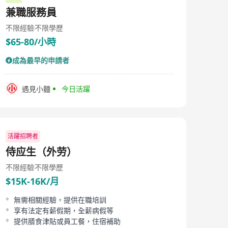
兼職服務員
不限經驗
不限學歷
$65-80/小時
成為最早的申請者
遇見小麵
今日活躍
活躍招聘者
侍应生（外劳）
不限經驗
不限學歷
$15K-16K/月
無需相關經驗，提供在職培訓
享有法定有薪假期，全薪病假等
提供膳食津貼或員工餐，住宿補助