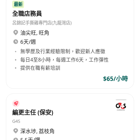
最新
全職店務員
呂錦記手撕雞專門店(九龍灣店)
油尖旺
,
旺角
6天/週
無學歷及行業經驗限制，歡迎新人應徵
每日4至8小時，每週工作6天，工作彈性
提供在職有薪培訓
$65/小時
編更主任 (保安)
G4S
深水埗
,
荔枝角
5.5天/週