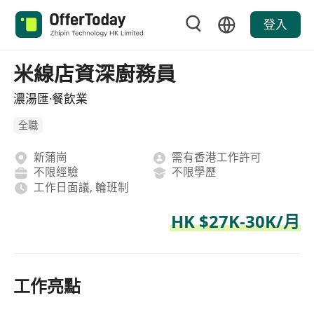
登入
米線店資深廚務員
濃湯匯·餐飲業
全職
新蒲崗
需有香港工作許可
不限經驗
不限學歷
工作日面議, 輪班制
HK $27K-30K/月
工作亮點