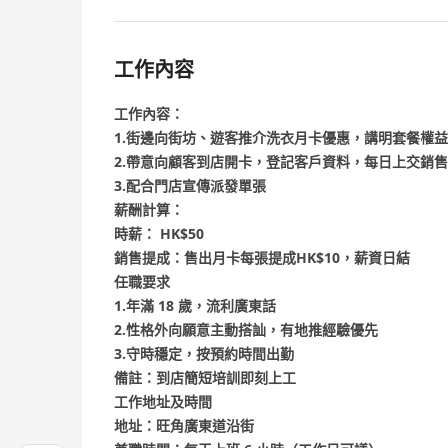
工作內容
工作內容：
1.街邊向街坊、遊客推介洗衣月卡優惠，講明套餐權益
2.帶意向顧客到店開卡，登記客戶資料，每日上交銷
3.配合門店宣傳派發單張
薪酬計算：
時薪： HK$50
銷售提成：售出月卡每張提成HK$10，薪資日結
任職要求
1.年滿 18 歲，流利廣東話
2.性格外向願意主動搭訕，有地推經驗優先
3.守時穩定，按預約時間出勤
備註：到店簡短培訓即刻上工
工作地址及時間
地址：旺角廣東道沿街