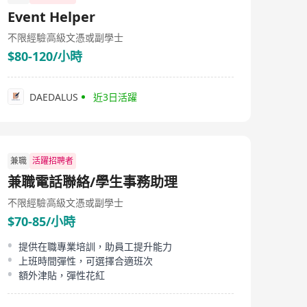
of shoes, down jackets, bed sheets, and overcoats. As
Event Helper
the business expands, Hippo Smart Technology Limited
is currently recruiting for multiple positions to
不限經驗
高級文憑或副學士
strengthen its service capabilities, aiming to bring more
$80-120/小時
innovation and convenience to the Hong Kong market.
DAEDALUS
近3日活躍
兼職
活躍招聘者
兼職電話聯絡/學生事務助理
不限經驗
高級文憑或副學士
$70-85/小時
提供在職專業培訓，助員工提升能力
上班時間彈性，可選擇合適班次
額外津貼，彈性花紅