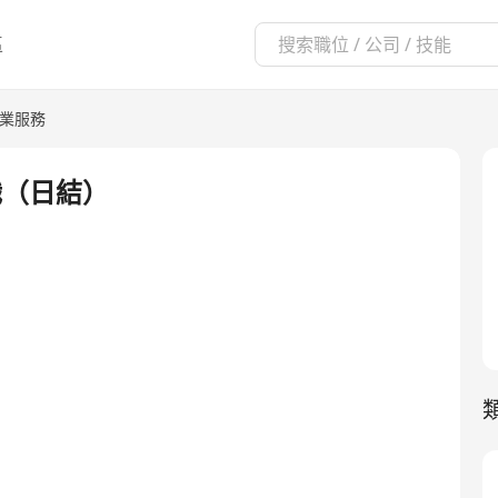
區
業服務
職（日結）