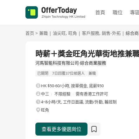
首頁
職位
專
首页
>
兼職
|
油尖旺
,
旺角
|
客戶服務
,
銷售-外拓
|
綜合商
時薪＋獎金旺角光華街地推兼
河馬智能科技有限公司·綜合商業服務
已關閉
7日回覆37位候選人
兼職
HK $50-60/小時
,
按單佣金, 底薪$50
中三
不限經驗
需有香港工作許可
4~8小時/天, 工作日面議, 流動/外勤, 輪班制
旺角
查看更多優選崗位