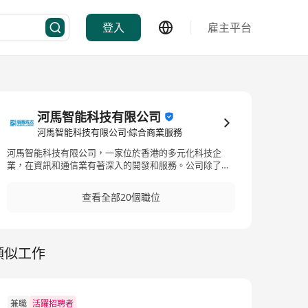
登入
雇主平台
河馬智能科技有限公司
河馬智能科技有限公司·綜合商業服務
河馬智能科技有限公司，一家位於香港的多元化科技企
業，在資訊和通信業有著深入的開發和服務。公司除了提
供智能科技解決方案外，亦涉足家庭日常服務，例如高品
質的洗衣服務，包括專業清洗鞋子、羽絨服、床單與大衣
查看全部20個職位
等。隨著業務的拓展，河馬智能科技有限公司正在招募多
個職位，以加強公司的服務能力，期望為香港市場帶來更
多創新與便利。 Hippo Smart Technology Limited, a
diversified technology company based in Hong Kong
類似工作
with deep development and service expertise in
information and communication industries, not only
provides intelligent technology solutions but also
delves into daily household services such as high-
quality laundry services including professional cleaning
兼職
活躍招聘者