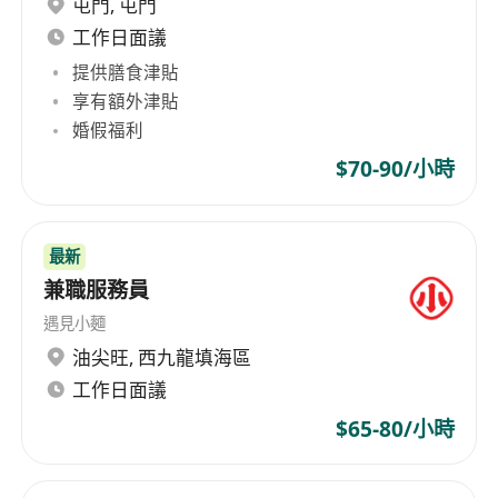
屯門
,
屯門
況，定期盤點茶葉、咖啡豆、糖漿、乳製品等耗
材，減少浪費並確保供應無虞。
工作日面議
工作要求
提供膳食津貼
具備基礎咖啡與茶飲知識，熟悉常見豆種、烘焙
享有額外津貼
度、萃取原理及茶類分類（如綠茶、烏龍、紅
婚假福利
茶、發酵茶等），有相關證照（如SCA初階、臺
$70-90/小時
灣咖啡協會認證）者尤佳。
擁有至少6個月以上實體門市咖啡廳或連鎖茶飲
品牌之現場製作經驗，能適應高峯時段高效作業
最新
節奏。
兼職服務員
注重細節與品質意識，具備良好手部穩定性與時
遇見小麵
間管理能力，可於30秒內完成一杯標準拿鐵拉花
油尖旺
,
西九龍填海區
或茶飲組裝。
工作日面議
具備基本衛生觀念與食品安全常識，了解HACCP
$65-80/小時
原則與器具清潔消毒流程，能配合定期衛生稽查
與內部品管檢核。