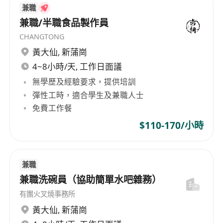
性格親和、團隊協作意識強，能配合排班制度
兼職
（含假日、晚班），具學習意願，願意接受新品
兼職/半職食品製作員
研發測試與流程優化訓練。
CHANGTONG
黃大仙
,
新蒲崗
4~8小時/天, 工作日面議
無學歷及經驗要求，提供培訓
彈性工時，適合學生及兼職人士
免費工作餐
$110-170/小時
兼職
兼職洗碗員（協助簡單水吧雜務）
有團火叉燒事務所
黃大仙
,
新蒲崗