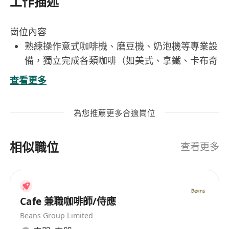
工作描述
崗位內容
熟練操作意式咖啡機、磨豆機、奶泡機等專業設
備，獨立完成各類咖啡（如美式、拿鐵、卡布奇
諾、手沖咖啡等）的製作與品質控制。
查看更多
依據標準配方與SOP，精準調製各類茶飲（含冷
泡茶、水果茶、奶蓋茶、風味茶等），確保風味
為您推薦更多合適崗位
穩定與出品一致性。
每日執行開店前準備工作，包括設備清潔保養、
相似職位
原料檢查與補充、吧臺整備及衛生消毒，維持符
查看更多
合食安規範的操作環境。
主動與顧客互動，提供友善服務與飲品諮詢，適
度推薦當日特選或季節限定飲品，提升顧客體驗
Cafe 兼職咖啡師/侍應
與滿意度。
Beans Group Limited
協助庫存管理與進貨單核對，記錄原料消耗情